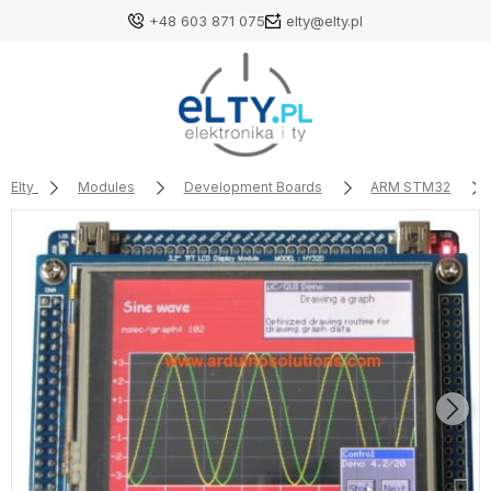
+48 603 871 075
elty@elty.pl
Elty
Modules
Development Boards
ARM STM32