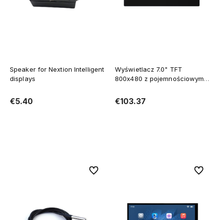
Speaker for Nextion Intelligent
Wyświetlacz 7.0" TFT
displays
800x480 z pojemnościowym
panelem dotykowy oraz
obudowa Nextion Intelligent
€5.40
€103.37
NX8048P070-011C-Y
Add to cart
Add to cart
To favorites
To favor