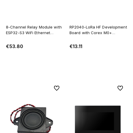
8-Channel Relay Module with
RP2040-LoRa HF Development
ESP32-S3 WiFi Ethernet
Board with Corex M0+
W5500 and RS485 PoE Power
Processor
Supply (1)
€53.80
€13.11
Add to cart
Add to cart
To favorites
To favor