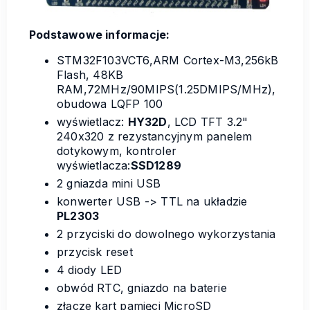
Podstawowe informacje:
STM32F103VCT6,ARM Cortex-M3,256kB
Flash, 48KB
RAM,72MHz/90MIPS(1.25DMIPS/MHz),
obudowa LQFP 100
wyświetlacz:
HY32D
, LCD TFT 3.2"
240x320 z rezystancyjnym panelem
dotykowym, kontroler
wyświetlacza:
SSD1289
2 gniazda mini USB
konwerter USB -> TTL na układzie
PL2303
2 przyciski do dowolnego wykorzystania
przycisk reset
4 diody LED
obwód RTC, gniazdo na baterie
złącze kart pamięci MicroSD