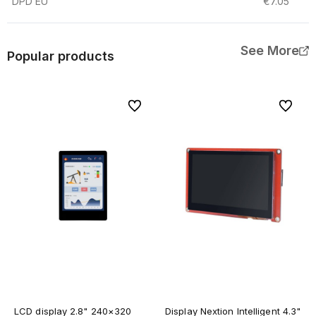
DPD EU
€7.05
See More
Popular products
To favorites
To favor
LCD display 2.8" 240×320
Display Nextion Intelligent 4.3"