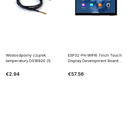
Wodoodporny czujnik
ESP32-P4-WIFI6 7inch Touch
temperatury DS18B20 (1)
Display Development Board
WiFi 6 Bluetooth 5
€2.94
€57.56
Add to cart
Notify of product availability