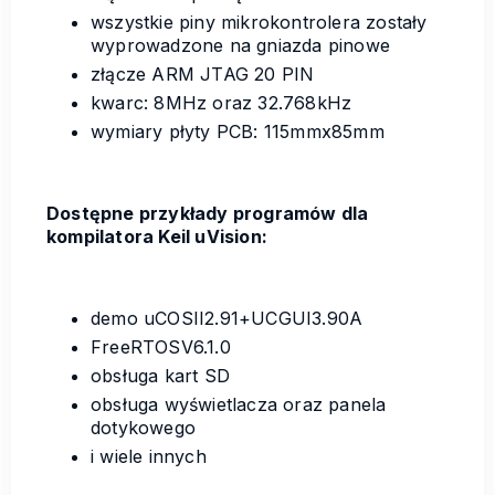
wszystkie piny mikrokontrolera zostały
wyprowadzone na gniazda pinowe
złącze ARM JTAG 20 PIN
kwarc: 8MHz oraz 32.768kHz
wymiary płyty PCB: 115mmx85mm
Dostępne przykłady programów dla
kompilatora Keil uVision:
demo uCOSII2.91+UCGUI3.90A
FreeRTOSV6.1.0
obsługa kart SD
obsługa wyświetlacza oraz panela
dotykowego
i wiele innych