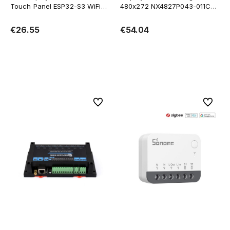
Touch Panel ESP32-S3 WiFi
480x272 NX4827P043-011C
and BT RTC IMU
capacitive touch panel
€26.55
€54.04
Add to cart
Notify of product availability
To favorites
To favor