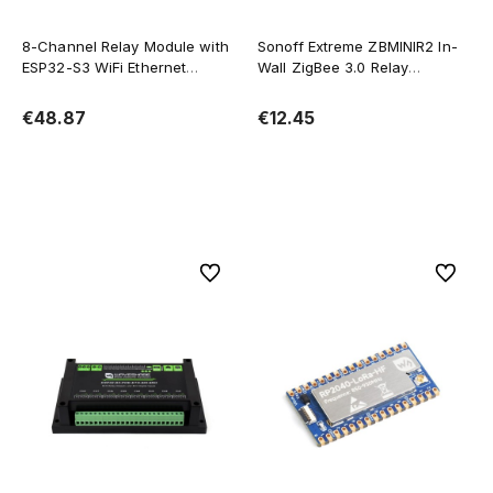
8-Channel Relay Module with
Sonoff Extreme ZBMINIR2 In-
ESP32-S3 WiFi Ethernet
Wall ZigBee 3.0 Relay
W5500 and RS485
(requires L+N), Zigbee Router
€48.87
€12.45
Add to cart
Add to cart
To favorites
To favor