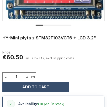
HY-Mini płyta z STM32F103VCT6 + LCD 3.2"
Price:
€60.50
incl. 23% TAX, excl. shipping costs
-
+
szt.
ADD TO CART
✓
Availability:
>10 pcs (In stock)