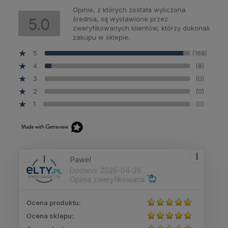
Opinie, z których została wyliczona
średnia, są wystawione przez
5.0
zweryfikowanych klientów, którzy dokonali
zakupu w sklepie.
5
(168)
4
(8)
3
(0)
2
(0)
1
(0)
Pawel
Dodano: 2026-04-28
Opinia zweryfikowana
Ocena produktu:
Ocena sklepu: