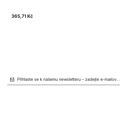
365,71 Kč
Vložit do košíku
Přihlaste se k našemu newsletteru – zadejte e-mailovou a