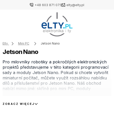
+48 603 871 075
elty@elty.pl
Elty
Mini PC
Jetson Nano
Jetson Nano
Pro milovníky robotiky a pokročilých elektronických
projektů představujeme v této kategorii programovací
sady a moduly Jetson Nano. Pokud si chcete vytvořit
miniaturní počítač, můžete využít rozsáhlou nabídku
dílů a příslušenství pro Jetson Nano. Náš obchod
nabízí mimo jiné: skříně pro mini PC, moduly
zvukových karet, základní desky a vývojové sady
určené pro Jetson Nano. Vytvoření minipočítače
může být mnohem snazší, pokud použijete
ZOBACZ WIĘCEJ
profesionální vývojové sady Jetson Nano.