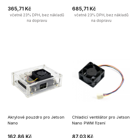
21700 Li
365,71 Kč
685,71 Kč
včetně 23% DPH, bez nákladů
včetně 23% DPH, bez nákladů
na dopravu
na dopravu
Vložit do košíku
Vložit do košíku
Akrylové pouzdro pro Jetson
Chladicí ventilátor pro Jetson
Nano
Nano PWM řízení
162,86 Kč
87,03 Kč