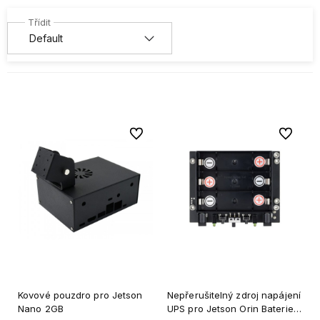
Do oblíbených
Do oblíb
Kovové pouzdro pro Jetson
Nepřerušitelný zdroj napájení
Nano 2GB
UPS pro Jetson Orin Baterie