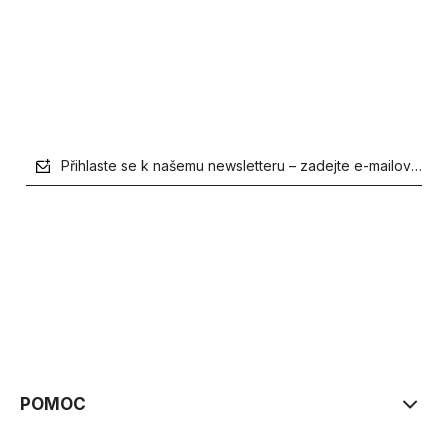
Vložit do košíku
Přihlaste se k našemu newsletteru – zadejte e-mailovou a
zásadách ochrany osobních údajů
POMOC