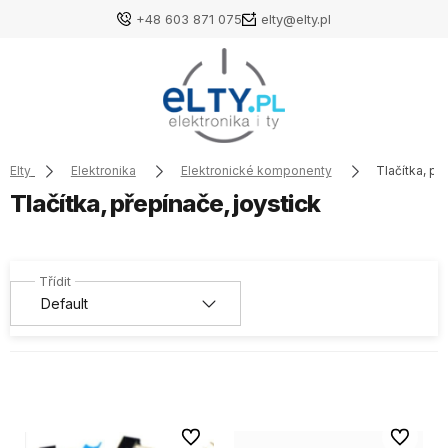
+48 603 871 075
elty@elty.pl
Elty
Elektronika
Elektronické komponenty
Tlačítka, př
Tlačítka, přepínače, joystick
Do oblíbených
Do oblíb