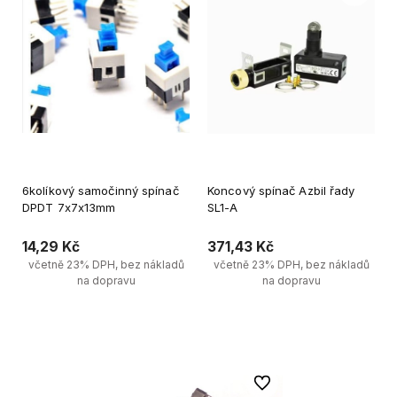
6kolíkový samočinný spínač
Koncový spínač Azbil řady
DPDT 7x7x13mm
SL1-A
14,29 Kč
371,43 Kč
včetně 23% DPH, bez nákladů
včetně 23% DPH, bez nákladů
na dopravu
na dopravu
Upozornit na dostupnost 
Vložit do košíku
produktů
Do oblíbených