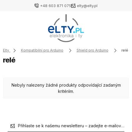
+48 603 871 075
elty@elty.pl
Elty
Kompatibilní pro Arduino
Shield pro Arduino
relé
relé
Nebyly nalezeny žádné produkty odpovídající zadaným
kritériím.
Přihlaste se k našemu newsletteru – zadejte e-mailovou a