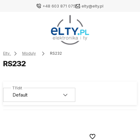
+48 603 871 075
elty@elty.pl
Elty
Moduly
RS232
RS232
Do oblíbených