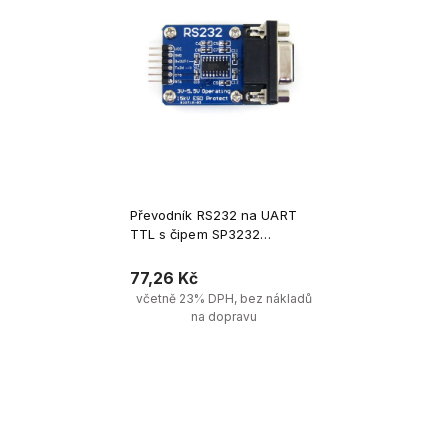
Převodník RS232 na UART
TTL s čipem SP3232
ekvivalentním MAX232
77,26 Kč
včetně 23% DPH, bez nákladů
na dopravu
Upozornit na dostupnost 
produktů