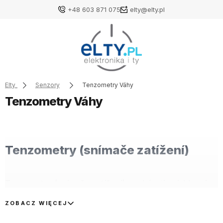
+48 603 871 075
elty@elty.pl
Elty
Senzory
Tenzometry Váhy
Tenzometry Váhy
Tenzometry (snímače zatížení)
Tenzometry (snímače zatížení) nacházejí své hlavní
uplatnění v technice vážení. Tenzometrický snímač je
jednou z hlavních součástí elektronických vah.
ZOBACZ WIĘCEJ
Tenzometry jsou velmi užitečná měřicí zařízení.