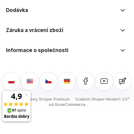
elektronikou Elty najdete specializovaná měřicí
Dodávka
zařízení.
Záruka a vrácení zboží
Informace o společnosti
Sklep internetowy Shoper Premium
Szablon Shoper Modern 3.0™
od GrowCommerce