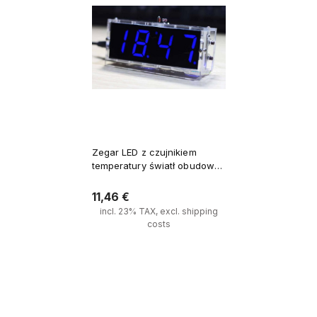
Zegar LED z czujnikiem
temperatury światł obudową
- zestaw do montażu
niebieski
11,46 €
incl. 23% TAX, excl. shipping
costs
Verfügbarkeit der Artikel 
melden