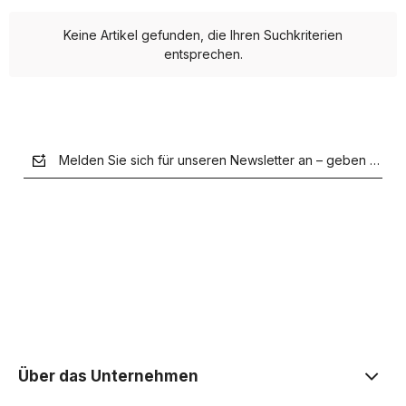
für viele Anwendungen. Detaillierte Informationen zur
Dimensionierung von Potentiometern finden Sie in der
Keine Artikel gefunden, die Ihren Suchkriterien
Produktspezifikation. Wählen Sie bewährte Systeme
entsprechen.
und Geräte – schaffen Sie effiziente elektronische
Geräte.
Melden Sie sich für unseren Newsletter an – geben Sie Ih
der Datenschutzerklärung
Über das Unternehmen