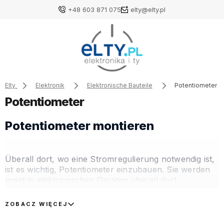
+48 603 871 075
elty@elty.pl
Elty
Elektronik
Elektronische Bauteile
Potentiometer
Potentiometer
Potentiometer montieren
Überall dort, wo eine Stromregulierung notwendig ist,
ist es wichtig, Potentiometer einzubauen. Sie werden
meist in elektronischen Geräten überall dort
eingesetzt, wo eine reibungslose Regelung
erforderlich ist. Diese Produktkategorie umfasst
ZOBACZ WIĘCEJ
Singleturn- und Horizontaleinbau-Potentiometer,
Multiturn- und Standeinbau-Potentiometer – Geräte