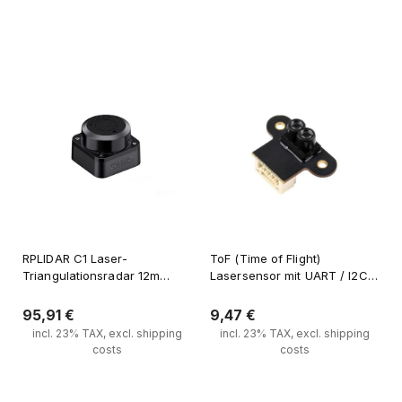
Verfügbarkeit der Artikel 
Verfügbarkeit der Artikel 
melden
melden
RPLIDAR C1 Laser-
ToF (Time of Flight)
Triangulationsradar 12m
Lasersensor mit UART / I2C
Reichweite
Unterstützung -
Präzisionsentfernungsmesser
95,91 €
9,47 €
mit einer Reichweite von bis
incl. 23% TAX, excl. shipping
incl. 23% TAX, excl. shipping
zu 7,8 m
costs
costs
Verfügbarkeit der Artikel 
Verfügbarkeit der Artikel 
melden
melden