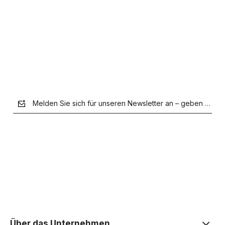
Verfügbarkeit der Artikel melden
Melden Sie sich für unseren Newsletter an – geben Sie Ih
der Datenschutzerklärung
Über das Unternehmen