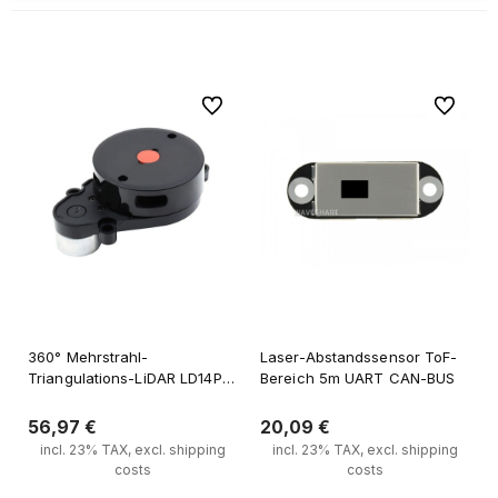
Zu Favoriten
Zu Favori
360° Mehrstrahl-
Laser-Abstandssensor ToF-
Triangulations-LiDAR LD14P
Bereich 5m UART CAN-BUS
mit D200-Programmiergerät 8
m Reichweite
56,97 €
20,09 €
programmierbare Start-
incl. 23% TAX, excl. shipping
incl. 23% TAX, excl. shipping
Stopp-Steuerung
costs
costs