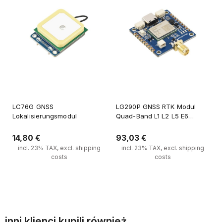
LC76G GNSS
LG290P GNSS RTK Modul
Lokalisierungsmodul
Quad-Band L1 L2 L5 E6
Zentimetergenauigkeit
14,80 €
93,03 €
incl. 23% TAX, excl. shipping
incl. 23% TAX, excl. shipping
costs
costs
Verfügbarkeit der Artikel 
Zum Warenkorb hinzufügen
melden
inni klienci kupili również