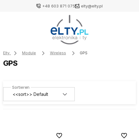
+48 603 871 075
elty@elty.pl
Elty
Module
Wireless
GPS
GPS
Zu Favoriten
Zu Favori