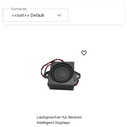
die hochfrequente Töne erzeugen. Sie werden für
verschiedene Zwecke eingesetzt, beispielsweise zur
Signalisierung von Alarmen und zur Meldung von
Fehlern in elektronischen Geräten. Summer werden in
vielen elektronischen Geräten wie Fernsehern und
Mobiltelefonen verwendet.
Zu Favoriten
Lautsprecher für Nextion
Intelligent Displays