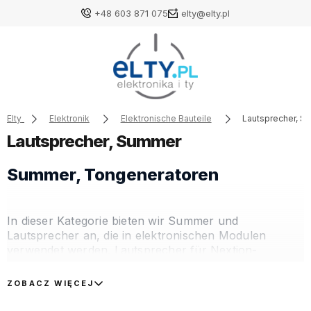
+48 603 871 075
elty@elty.pl
Elty
Elektronik
Elektronische Bauteile
Lautsprecher, 
Lautsprecher, Summer
Summer, Tongeneratoren
In dieser Kategorie bieten wir Summer und
Lautsprecher an, die in elektronischen Modulen
verwendet werden. Lautsprecher für Nextion-
Displays, Lautsprecher für CIM-Module in Opel-Autos
– das sind nur einige der angebotenen Produkte.
ZOBACZ WIĘCEJ
Unser Angebot umfasst neben ausgewählten
Lautsprechermodellen auch Buzzer – kleine Geräte,