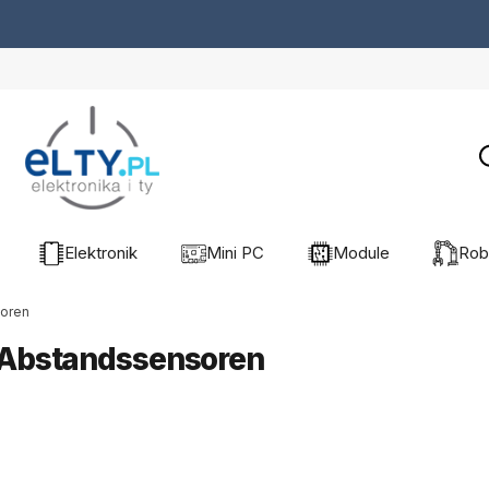
Elektronik
Mini PC
Module
Rob
soren
e Abstandssensoren