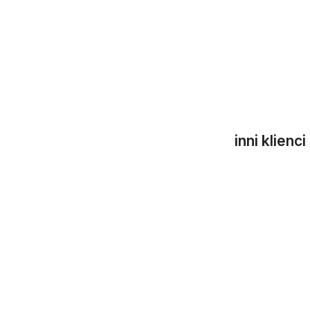
Verfügbarkeit 
inni klienc