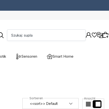
Szukaj: supla
otik
Sensoren
Smart Home
Wybierz coś dla siebie z naszej aktualnej
oferty lub zaloguj się, aby przywrócić dodane
produkty do listy z poprzedniej sesji.
Ansicht