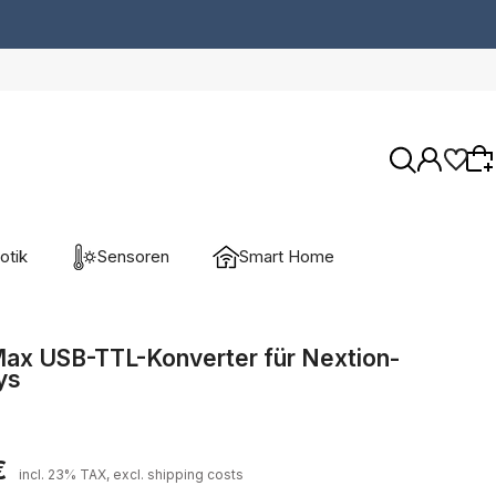
otik
Sensoren
Smart Home
Wybierz coś dla siebie z naszej aktualnej
oferty lub zaloguj się, aby przywrócić dodane
ax USB-TTL-Konverter für Nextion-
ys
produkty do listy z poprzedniej sesji.
€
incl. 23% TAX, excl. shipping costs