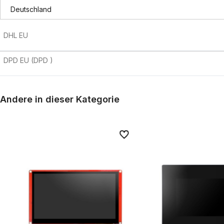
possible payment costs
DHL EU
DPD EU
(DPD )
Andere in dieser Kategorie
iten
iten
Zu Favoriten
Zu Favoriten