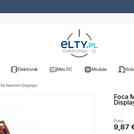
Elektronik
Mini PC
Module
Rob
für Nextion-Displays
Foca M
Displa
Preis:
9,87 