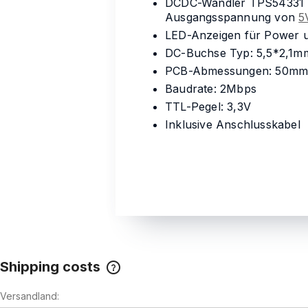
DCDC-Wandler TPS54331 mi
Ausgangsspannung von
5
LED-Anzeigen für Power 
DC-Buchse Typ: 5,5*2,1m
PCB-Abmessungen: 50m
Baudrate: 2Mbps
TTL-Pegel: 3,3V
Inklusive Anschlusskabel
Shipping costs
Versandland:
The price does not include any