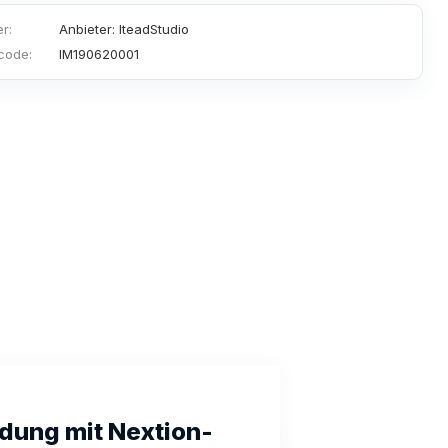
er:
Anbieter: IteadStudio
code:
IM190620001
dung mit Nextion-