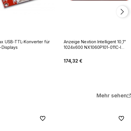
USB-TTL-Konverter für
Anzeige Nextion Intelligent 10,1"
splays
1024x600 NX1060P101-011C-I
kapazitiver Touchscreen
174,32 €
In den Warenkorb
In den Warenkorb
Mehr sehen
Zu Favoriten
Zu Favo