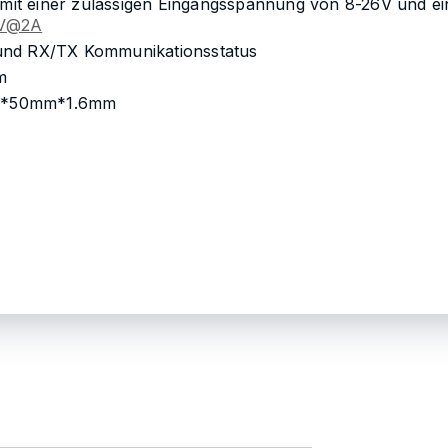
t einer zulässigen Eingangsspannung von 8-26V und ei
V@2A
und RX/TX Kommunikationsstatus
m
m*50mm*1.6mm