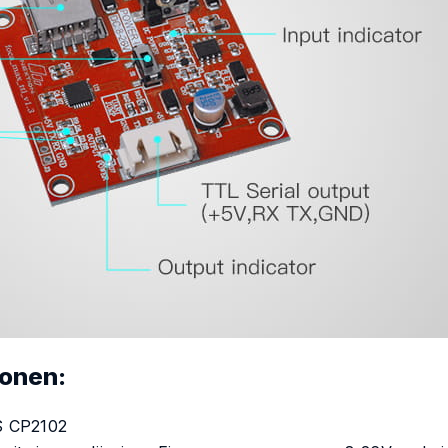
ionen:
S CP2102