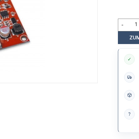
-
ZUM
✓
?