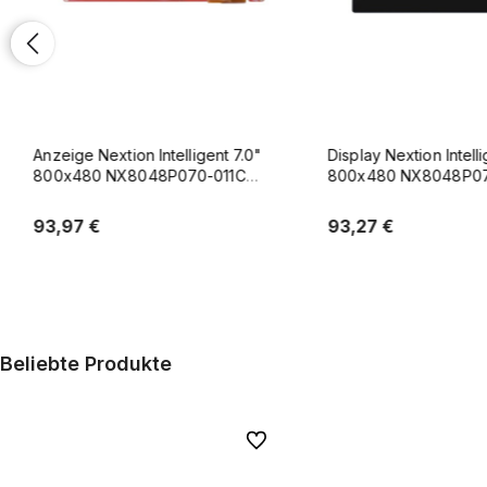
Anzeige Nextion Intelligent 7.0"
Display Nextion Intelligen
800x480 NX8048P070-011C
800x480 NX8048P070-0
kapazitiver Touchscreen
resistives Touchpanel 
93,97 €
93,27 €
In den Warenkorb
In den Warenkor
Beliebte Produkte
Zu Favoriten