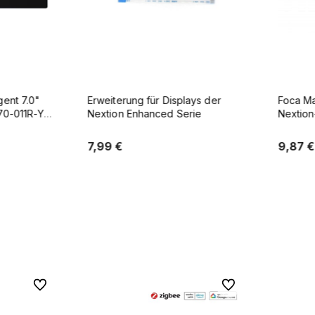
t 7.0"
Erweiterung für Displays der
Foca Max 
11R-Y
Nextion Enhanced Serie
Nextion-Di
und Gehäuse
7,99 €
9,87 €
b
In den Warenkorb
Zu Favoriten
Zu Favoriten