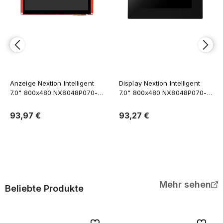
Anzeige Nextion Intelligent
Display Nextion Intelligent
7.0" 800x480 NX8048P070-
7.0" 800x480 NX8048P070-
011C kapazitiver
011R-Y resistives Touchpanel
Touchscreen
und Gehäuse
93,97 €
93,27 €
In den Warenkorb
In den Warenkorb
Mehr sehen
Beliebte Produkte