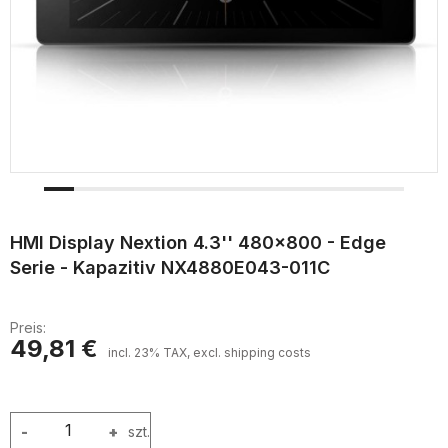
HMI Display Nextion 4.3'' 480x800 - Edge
Serie - Kapazitiv NX4880E043-011C
Preis:
49,81 €
incl. 23% TAX, excl. shipping costs
-
+
szt.