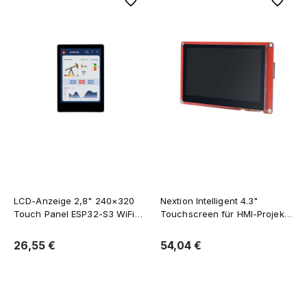
Zu Favoriten
Zu Favor
LCD-Anzeige 2,8" 240×320
Nextion Intelligent 4.3"
Touch Panel ESP32-S3 WiFi
Touchscreen für HMI-Projekte
und BT RTC IMU
NX4827P043-011C
26,55 €
54,04 €
Verfügbarkeit der Artikel 
Zum Warenkorb hinzufügen
melden