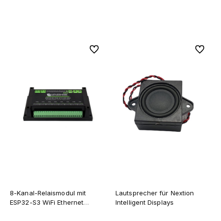
Zum Warenkorb hinzufügen
Zum Warenkorb hinzufügen
Zu Favoriten
Zu Favor
8-Kanal-Relaismodul mit
Lautsprecher für Nextion
ESP32-S3 WiFi Ethernet
Intelligent Displays
W5500 und RS485
Stromversorgung über PoE