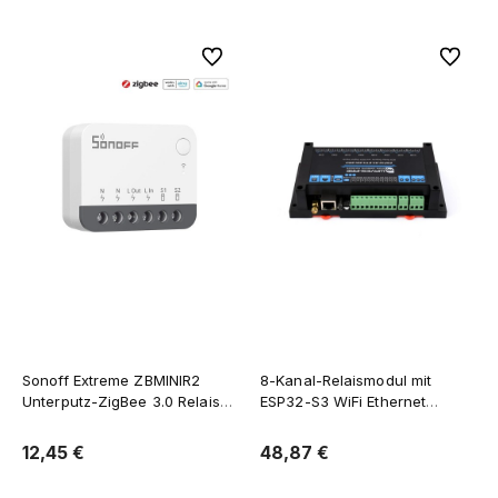
Zu Favoriten
Zu Favor
Sonoff Extreme ZBMINIR2
8-Kanal-Relaismodul mit
Unterputz-ZigBee 3.0 Relais
ESP32-S3 WiFi Ethernet
(erfordert L+N), Zigbee-
W5500 und RS485
Router
12,45 €
48,87 €