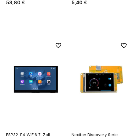
53,80 €
5,40 €
Zum Warenkorb hinzufügen
Zum Warenkorb hinzufügen
Zu Favoriten
Zu Favor
ESP32-P4-WIFI6 7-Zoll
Nextion Discovery Serie