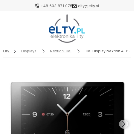
+48 603 871 075
elty@elty.pl
Elty
Displays
Nextion HMI
HMI Display Nextion 4.3'' 