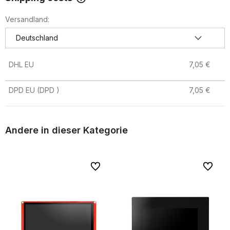
The price does not include any possible payment costs
Versandland:
DHL EU
7,05 €
DPD EU
(DPD )
7,05 €
Andere in dieser Kategorie
riten
riten
Zu Favoriten
Zu Favoriten
Zu Favor
Zu Favor