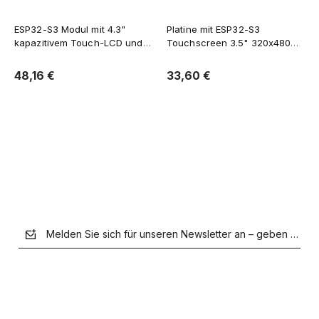
ESP32-S3 Modul mit 4.3"
Platine mit ESP32-S3
kapazitivem Touch-LCD und
Touchscreen 3.5" 320x480
Gehäuse WiFi/BLE CAN und
IPS QSPI WiFi RTC IMU Audio
RS485 Unterstützung
Mikrofon Kameraanschluss
48,16 €
33,60 €
Verfügbarkeit der Artikel 
Verfügbarkeit der Artikel 
melden
melden
Melden Sie sich für unseren Newsletter an – geben Sie Ih