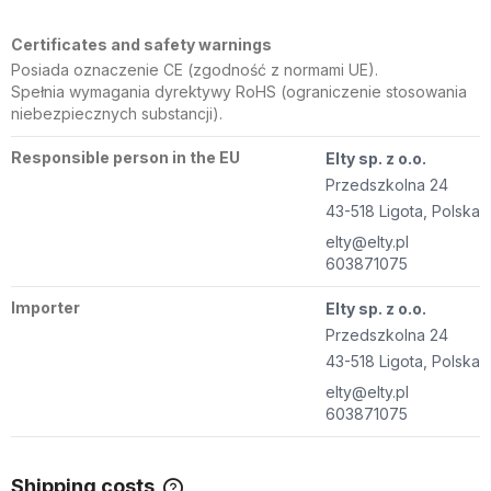
Certificates and safety warnings
Posiada oznaczenie CE (zgodność z normami UE).
Spełnia wymagania dyrektywy RoHS (ograniczenie stosowania
niebezpiecznych substancji).
Responsible person in the EU
Elty sp. z o.o.
Przedszkolna 24
43-518 Ligota, Polska
elty@elty.pl
603871075
Importer
Elty sp. z o.o.
Przedszkolna 24
43-518 Ligota, Polska
elty@elty.pl
603871075
Shipping costs