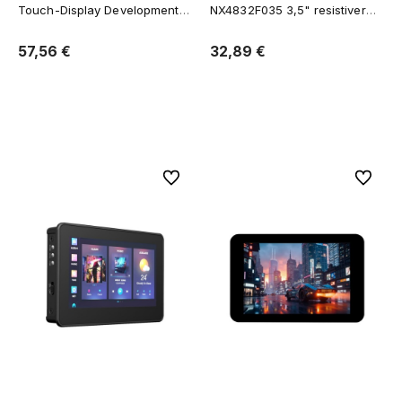
Touch-Display Development
NX4832F035 3,5" resistiver
Board WiFi 6 Bluetooth 5
Touchscreen
57,56 €
32,89 €
Verfügbarkeit der Artikel 
Zum Warenkorb hinzufügen
melden
Zu Favoriten
Zu Favor