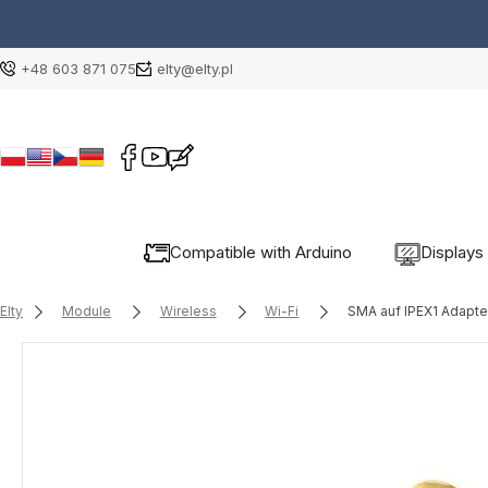
+48 603 871 075
elty@elty.pl
Compatible with Arduino
Displays
Elty
Module
Wireless
Wi-Fi
SMA auf IPEX1 Adapte