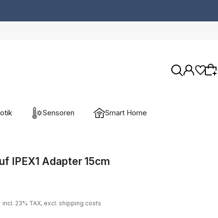
otik
Sensoren
Smart Home
Wybierz coś dla siebie z naszej aktualnej
oferty lub zaloguj się, aby przywrócić dodane
uf IPEX1 Adapter 15cm
produkty do listy z poprzedniej sesji.
incl. 23% TAX, excl. shipping costs