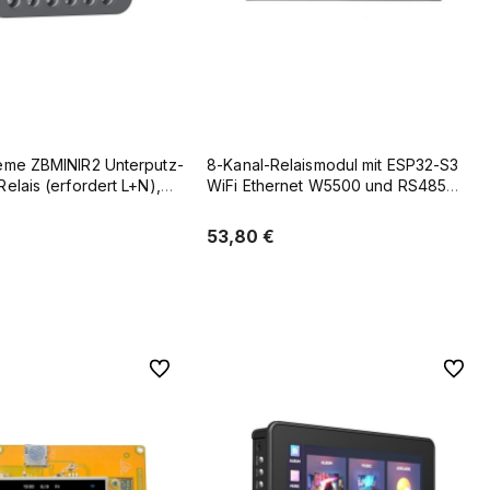
reme ZBMINIR2 Unterputz-
8-Kanal-Relaismodul mit ESP32-S3
Relais (erfordert L+N),
WiFi Ethernet W5500 und RS485
ter
Stromversorgung über PoE
53,80 €
arenkorb hinzufügen
Zum Warenkorb hinzufügen
Zu Favoriten
Zu Favo