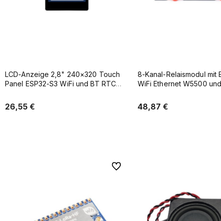
LCD-Anzeige 2,8" 240×320 Touch
8-Kanal-Relaismodul mit
Panel ESP32-S3 WiFi und BT RTC
WiFi Ethernet W5500 un
IMU
26,55 €
48,87 €
Zum Warenkorb hinz
Verfügbarkeit der Artikel melden
Zu Favoriten