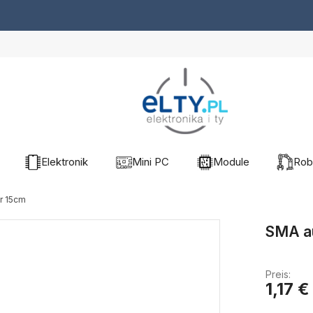
Elektronik
Mini PC
Module
Rob
r 15cm
SMA a
Preis:
1,17 €