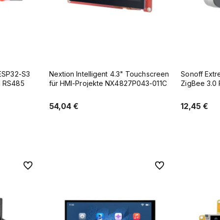
 ESP32-S3
Nextion Intelligent 4.3" Touchscreen
Sonoff Ext
d RS485
für HMI-Projekte NX4827P043-011C
ZigBee 3.0 
Zigbee-Rou
54,04 €
12,45 €
ufügen
Zum Warenkorb hinzufügen
Zum W
Zu Favoriten
Zu Favoriten