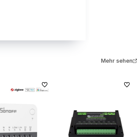
Mehr sehen
Zu Favoriten
Zu Favo