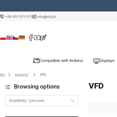
+48 603 871 075
elty@elty.pl
Compatible with Arduino
Displays
Elty
Displays
VFD
VFD
Browsing options
Availability: (choose)