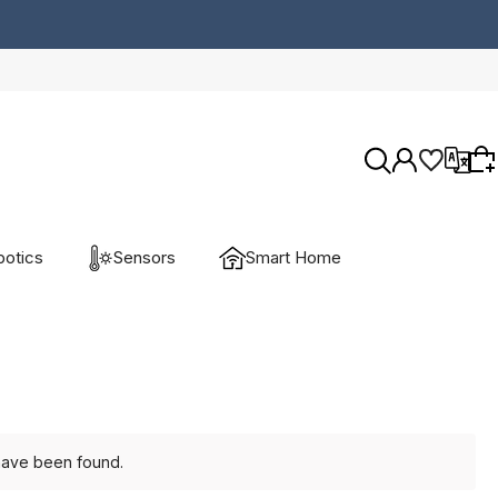
otics
Sensors
Smart Home
Wybierz coś dla siebie z naszej aktualnej
oferty lub zaloguj się, aby przywrócić dodane
produkty do listy z poprzedniej sesji.
 have been found.