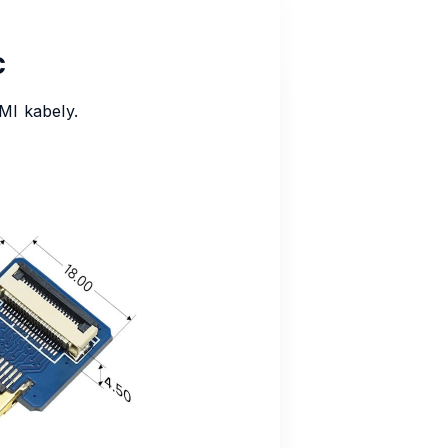
C
DMI kabely.