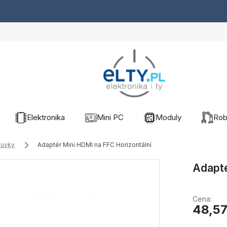
Elektronika
Mini PC
Moduly
Rob
suvky
Adaptér Mini HDMI na FFC Horizontální
Adapté
Cena:
48,57