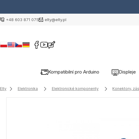
+48 603 871 075
elty@elty.pl
Kompatibilní pro Arduino
Displeje
Elty
Elektronika
Elektronické komponenty
Konektory, zá