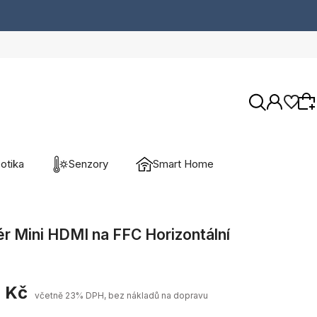
otika
Senzory
Smart Home
Wybierz coś dla siebie z naszej aktualnej
oferty lub zaloguj się, aby przywrócić dodane
r Mini HDMI na FFC Horizontální
produkty do listy z poprzedniej sesji.
 Kč
včetně 23% DPH, bez nákladů na dopravu