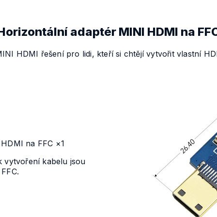
Horizontální adaptér MINI HDMI na FF
NI HDMI řešení pro lidi, kteří si chtějí vytvořit vlastní H
I HDMI na FFC ×1
k vytvoření kabelu jsou
 FFC.