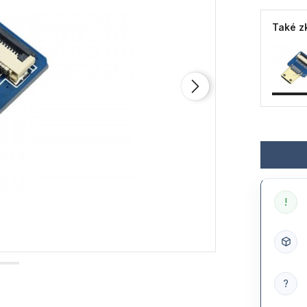
Také zk
!
?