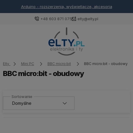
Arduino - rozszerzenia, wyświetlacze, akcesoria
+48 603 871 075
elty@elty.pl
Elty
Mini PC
BBC micro:bit
BBC micro:bit - obudowy
BBC micro:bit - obudowy