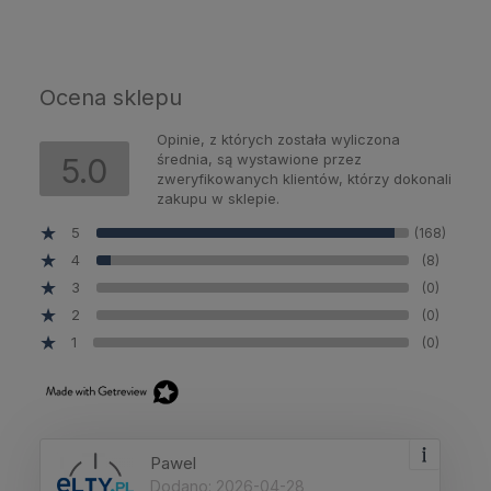
Ocena sklepu
Opinie, z których została wyliczona
średnia, są wystawione przez
5.0
zweryfikowanych klientów, którzy dokonali
zakupu w sklepie.
5
(168)
4
(8)
3
(0)
2
(0)
1
(0)
Pawel
Dodano: 2026-04-28