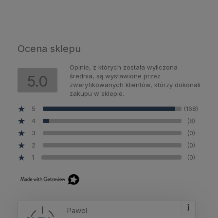
Ocena sklepu
Opinie, z których została wyliczona
średnia, są wystawione przez
5.0
zweryfikowanych klientów, którzy dokonali
zakupu w sklepie.
5
(168)
4
(8)
3
(0)
2
(0)
1
(0)
Pawel