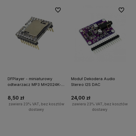
Do ulubionych
Do ulubi
DFPlayer - miniaturowy
Moduł Dekodera Audio
odtwarzacz MP3 MH2024K-
Stereo I2S DAC
16SS
8,50 zł
24,00 zł
zawiera 23% VAT, bez kosztów
zawiera 23% VAT, bez kosztów
dostawy
dostawy
Powiadom o dostępności
Powiadom o dostępności