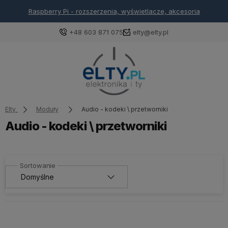
i - rozszerzenia, wyświetlacze, akcesoria
Arduino -
+48 603 871 075
elty@elty.pl
Elty
Moduły
Audio - kodeki \ przetworniki
Audio - kodeki \ przetworniki