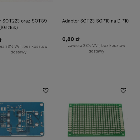
r SOT223 oraz SOT89
Adapter SOT23 SOP10 na DIP10
(10sztuk)
0,80 zł
ł
zawiera 23% VAT, bez kosztów
era 23% VAT, bez kosztów
dostawy
dostawy
Powiadom o dostępności
wiadom o dostępności
Do ulubionych
Do ulubio