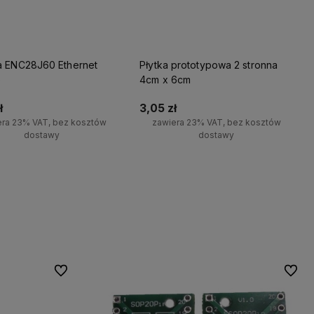
a ENC28J60 Ethernet
Płytka prototypowa 2 stronna
e
4cm x 6cm
ł
3,05 zł
era 23% VAT, bez kosztów
zawiera 23% VAT, bez kosztów
dostawy
dostawy
wiadom o dostępności
Powiadom o dostępności
Do ulubionych
Do ulu