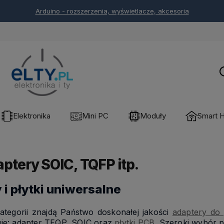
Arduino - rozszerzenia, wyświetlacze, akcesoria
Elektronika
Mini PC
Moduły
Smart 
ptery SOIC, TQFP itp.
i płytki uniwersalne
kategorii znajdą Państwo doskonałej jakości
adaptery do
uje: adapter TFQP, SOIC oraz
płytki PCB
. Szeroki wybór 