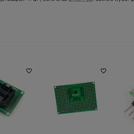
są
W dziedzinie elektroniki jesteśmy
Działamy od 2011 roku, m
możesz
fachowcami i chętnie dzielimy się
już spore
doświadczenie 
tawę!
swoją wiedzą i doświadczeniem.
polskim rynku.
Oferujemy fachowe doradztwo przy
wyborze urządzeń elektronicznych
oraz pomoc przy instalacji
poszczególnych części.
Do ulubionych
Do ulubionych