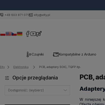
+48 603 871 075
elty@elty.pl
Czujniki
Kompatybilne z Arduino
Elty
Elektronika
PCB, adaptery SOIC, TQFP itp.
PCB, ada
Opcje przeglądania
Adaptery 
Dostępność:: (wybierz)
W niniejszej 
Oferta obejm