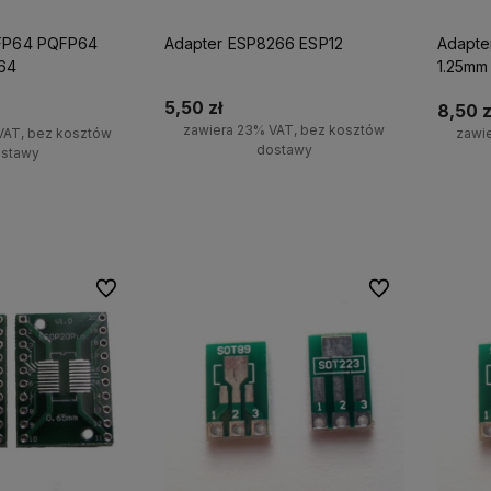
QFP64 PQFP64
Adapter ESP8266 ESP12
Adapter
64
1.25mm
5,50 zł
8,50 z
zawiera 23% VAT, bez kosztów
VAT, bez kosztów
zawi
dostawy
stawy
Powiadom o dostępności
koszyka
Po
Do ulubionych
Do ulubionych