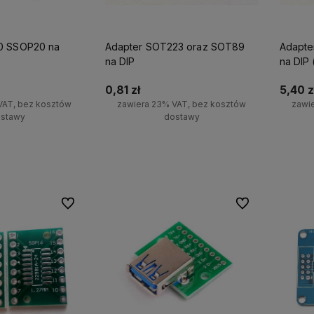
0 SSOP20 na
Adapter SOT223 oraz SOT89
Adapte
na DIP
na DIP 
0,81 zł
5,40 z
VAT, bez kosztów
zawiera 23% VAT, bez kosztów
zawi
stawy
dostawy
o dostępności
Powiadom o dostępności
Po
Do ulubionych
Do ulubionych