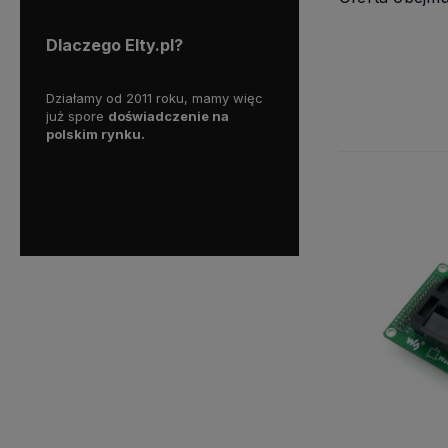
Dlaczego Elty.pl?
teśmy
Działamy od 2011 roku, mamy więc
Wszystkie nasze produkty 
y się
już spore
doświadczenie na
dostępne od ręki,
dlatego 
iem.
polskim rynku.
liczyć na ekspresową dos
wo przy
cznych