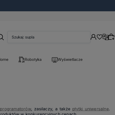
Szukaj: supla
Języki
Home
Robotyka
Wyświetlacze
Wybierz coś dla siebie z naszej aktualnej
oferty lub zaloguj się, aby przywrócić dodane
produkty do listy z poprzedniej sesji.
 programatorów
, zasilaczy, a także
płytki uniwersalne
.
produktów w konkurencyjnych cenach.