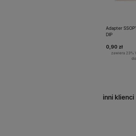
Adapter SSOP1
DIP
0,90 zł
zawiera 23% 
do
Powiadom 
inni klienc