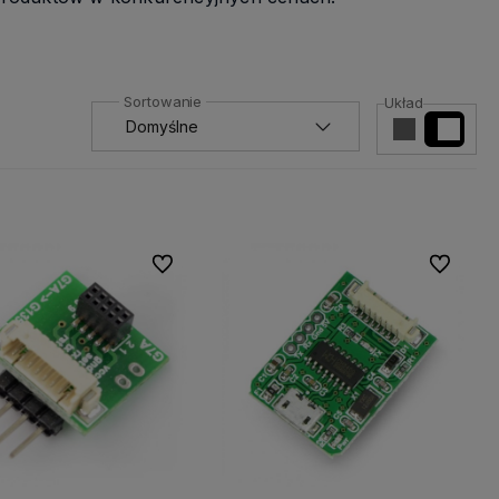
Układ
amy więc
Wszystkie nasze produkty są
na
dostępne od ręki,
dlatego możesz
liczyć na ekspresową dostawę!
Do ulubionych
Do ulubio