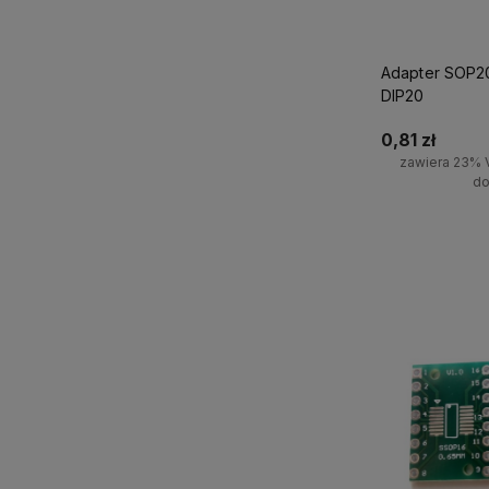
Adapter SOP2
DIP20
0,81 zł
zawiera 23% 
do
Powiadom 