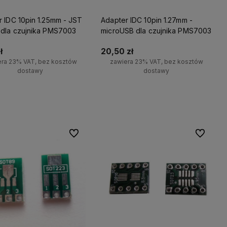
 IDC 10pin 1.25mm - JST
Adapter IDC 10pin 1.27mm -
 dla czujnika PMS7003
microUSB dla czujnika PMS7003
ł
20,50 zł
era 23% VAT, bez kosztów
zawiera 23% VAT, bez kosztów
dostawy
dostawy
wiadom o dostępności
Powiadom o dostępności
Do ulubionych
Do ulubio