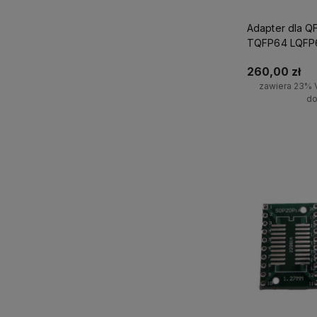
Adapter dla 
TQFP64 LQFP
260,00 zł
zawiera 23% 
do
Do 