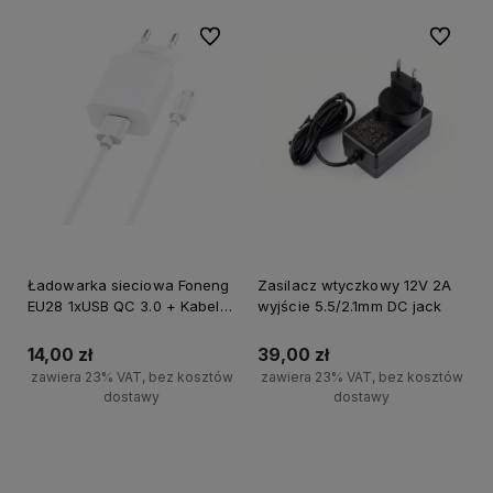
Do ulubionych
Do ulubi
Ładowarka sieciowa Foneng
Zasilacz wtyczkowy 12V 2A
EU28 1xUSB QC 3.0 + Kabel
wyjście 5.5/2.1mm DC jack
USB Micro
14,00 zł
39,00 zł
zawiera 23% VAT, bez kosztów
zawiera 23% VAT, bez kosztów
dostawy
dostawy
Do koszyka
Do koszyka