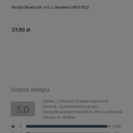
Moduł Bluetooth 4.0 z układem nRF51822
27,50 zł
Do koszyka
Ocena sklepu
Opinie, z których została wyliczona
średnia, są wystawione przez
5.0
zweryfikowanych klientów, którzy dokonali
zakupu w sklepie.
5
(168)