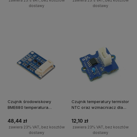
zawiera 23% VAT, bez kosztów
zawiera 23% VAT, bez kosztów
dostawy
dostawy
Do koszyka
Do koszyka
Czujnik środowiskowy
Czujnik temperatury termistor
BME680 temperatura
NTC oraz wzmacniacz dla
wilgotność ciśnienie gaz LZO
Arduino
I2C SPI Waveshare
48,44 zł
12,10 zł
zawiera 23% VAT, bez kosztów
zawiera 23% VAT, bez kosztów
dostawy
dostawy