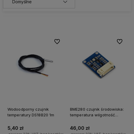
Do ulubionych
Do ulubi
Wodoodporny czujnik
BME280 czujnik środowiska:
temperatury DS18B20 1m
temperatura wilgotność
ciśnienie atmosferyczne
5,40 zł
46,00 zł