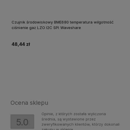
Czujnik środowiskowy BME680 temperatura wilgotność
ciśnienie gaz LZO I2C SPI Waveshare
48,44 zł
Do koszyka
Ocena sklepu
Opinie, z których została wyliczona
średnia, są wystawione przez
5.0
zweryfikowanych klientów, którzy dokonali
zakupu w sklepie.