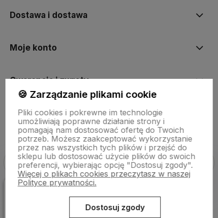
Dostawa i dostawa
Moje konto
Gwarancja i zwroty
🍪 Zarządzanie plikami cookie
Pliki cookies i pokrewne im technologie
O firmie
umożliwiają poprawne działanie strony i
pomagają nam dostosować ofertę do Twoich
potrzeb. Możesz zaakceptować wykorzystanie
przez nas wszystkich tych plików i przejść do
sklepu lub dostosować użycie plików do swoich
preferencji, wybierając opcję "Dostosuj zgody".
Więcej o plikach cookies przeczytasz w naszej
Polityce prywatności.
Sklep internetowy Shoper Premium
Szablon Shoper Modern 3.0™
od GrowCommerce
Dostosuj zgody