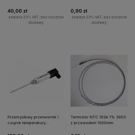
temperatury DS18B20 NTC
PT100
40,00 zł
0,90 zł
zawiera 23% VAT, bez kosztów
zawiera 23% VAT, bez kosztów
dostawy
dostawy
Powiadom o dostępności
Powiadom o dostępności
Przemysłowy przetwornik \
Termistor NTC 100k 1% 3950
czujnik temperatury
z przewodem 1000mm
magistrala RS485 sonda ze
stali nierdzewnej