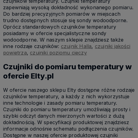
czujników temperatury. Czujniki temperatury
zapewniają wysoką dokładność wykonanego pomiaru.
Do bardziej precyzyjnych pomiarów w miejscach
trudno dostępnych stosuje się sondy wodoodporne.
Oprócz standardowych czujników temperatury
posiadamy w ofercie specjalistyczne sondy
wodoodporne. W naszym sklepie znajdziesz także
inne rodzaje czujników:
czujnik Halla
,
czujniki jakości
powietrza
,
czujniki poziomu cieczy
Czujniki do pomiaru temperatury w
ofercie Elty.pl
W ofercie naszego sklepu Elty dostępne różne rodzaje
czujników temperatury, a każdy z nich wykorzystuje
inne technologie i zasady pomiaru temperatury.
Czujniki do pomiaru temperatury umożliwiają prosty i
szybki odczyt danych mierzonych wartości z dużą
dokładnością. W specyfikacji produktowej znajdziesz
informacje odnośnie schematu podłączenia czujników.
Dostępne w naszej ofercie produktowej czujniki