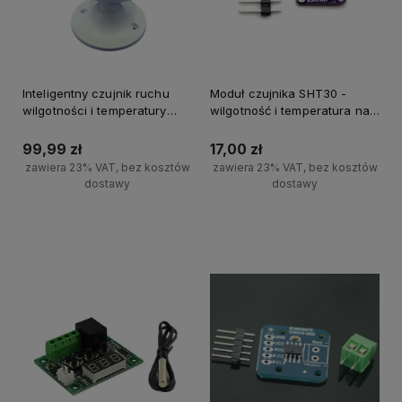
Inteligentny czujnik ruchu
Moduł czujnika SHT30 -
wilgotności i temperatury
wilgotność i temperatura na
NEO PIR WiFi dla aplikacji
I2C
Tuya
99,99 zł
17,00 zł
zawiera 23% VAT, bez kosztów
zawiera 23% VAT, bez kosztów
dostawy
dostawy
Powiadom o dostępności
Powiadom o dostępności