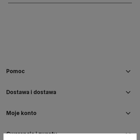
polityce prywatności
Pomoc
Dostawa i dostawa
Moje konto
Gwarancja i zwroty