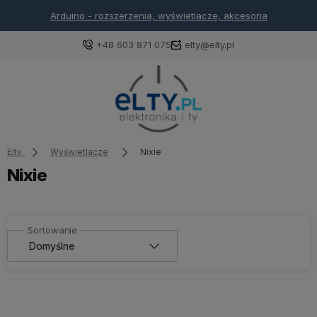
Arduino - rozszerzenia, wyświetlacze, akcesoria
+48 603 871 075
elty@elty.pl
Elty
Wyświetlacze
Nixie
Nixie