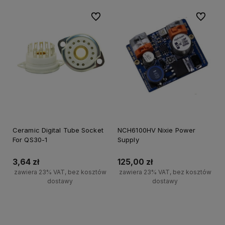
Do ulubionych
Do ulubi
Ceramic Digital Tube Socket
NCH6100HV Nixie Power
For QS30-1
Supply
3,64 zł
125,00 zł
zawiera 23% VAT, bez kosztów
zawiera 23% VAT, bez kosztów
dostawy
dostawy
Powiadom o dostępności
Powiadom o dostępności