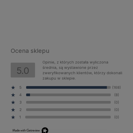
Powiadom o dostępności
Ocena sklepu
Opinie, z których została wyliczona
średnia, są wystawione przez
5.0
zweryfikowanych klientów, którzy dokonali
zakupu w sklepie.
5
(168)
4
(8)
3
(0)
2
(0)
1
(0)