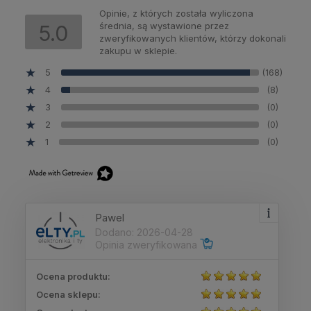
Opinie, z których została wyliczona
średnia, są wystawione przez
5.0
zweryfikowanych klientów, którzy dokonali
zakupu w sklepie.
5
(168)
4
(8)
3
(0)
2
(0)
1
(0)
Pawel
Dodano: 2026-04-28
Opinia zweryfikowana
Ocena produktu:
Ocena sklepu: