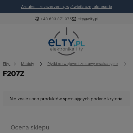
Arduino - rozszerzenia, wyświetlacze, akcesoria
+48 603 871 075
elty@elty.pl
Elty
Moduły
Płytki rozwojowe i zestawy ewaluacyjne
F207Z
Nie znaleziono produktów spełniających podane kryteria.
Ocena sklepu