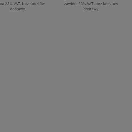
era 23% VAT, bez kosztów
zawiera 23% VAT, bez kosztów
dostawy
dostawy
wiadom o dostępności
Powiadom o dostępności