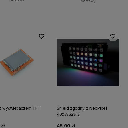
dostawy
dostawy
Powiadom o dostępności
Do ulubionych
Do ulubio
 z wyświetlaczem TFT
Shield zgodny z NeoPixel
40xWS2812
zł
45,00 zł