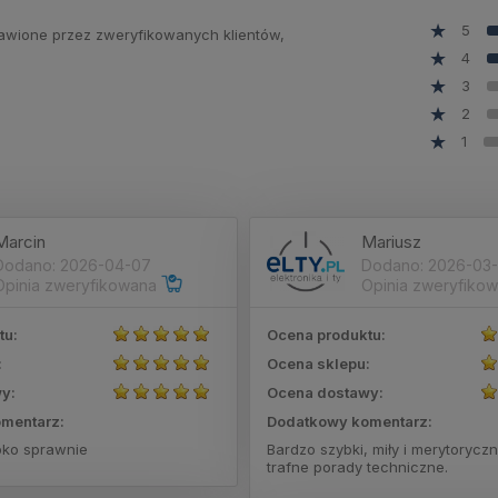
5
stawione przez zweryfikowanych klientów,
4
3
2
1
Marcin
Mariusz
Dodano: 2026-04-07
Dodano: 2026-03-
Opinia zweryfikowana
Opinia zweryfiko
tu:
Ocena produktu:
:
Ocena sklepu:
y:
Ocena dostawy:
mentarz:
Dodatkowy komentarz:
bko sprawnie
Bardzo szybki, miły i merytoryczn
trafne porady techniczne.