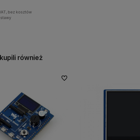
VAT, bez kosztów
stawy
o dostępności
i kupili również
Do ulubionych