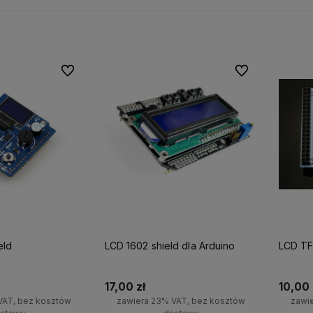
są
W dziedzinie elektroniki jesteśmy
Działamy od 2011 roku, m
Do ulubionych
Do ulubionych
możesz
fachowcami i chętnie dzielimy się
już spore
doświadczenie 
tawę!
swoją wiedzą i doświadczeniem.
polskim rynku.
Oferujemy fachowe doradztwo przy
wyborze urządzeń elektronicznych
oraz pomoc przy instalacji
poszczególnych części.
eld
LCD 1602 shield dla Arduino
LCD TF
17,00 zł
10,00 
VAT, bez kosztów
zawiera 23% VAT, bez kosztów
zawi