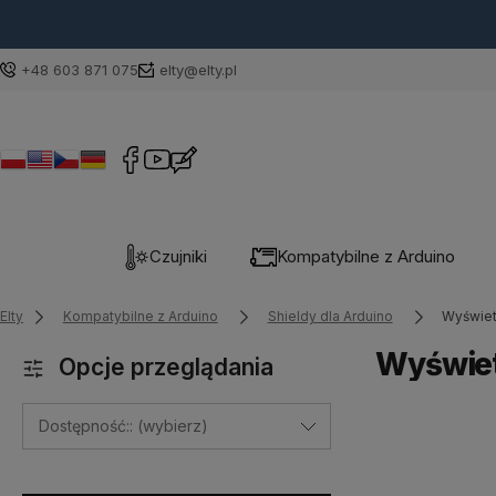
, akcesoria
+48 603 871 075
elty@elty.pl
Czujniki
Kompatybilne z Arduino
Elty
Kompatybilne z Arduino
Shieldy dla Arduino
Wyświet
Wyświet
Opcje przeglądania
Dostępność:: (wybierz)