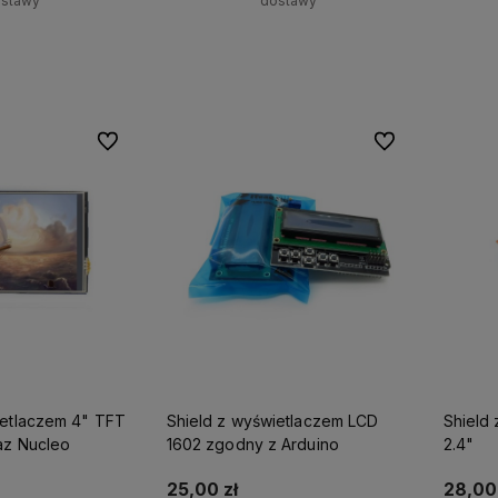
stawy
dostawy
o dostępności
Powiadom o dostępności
Do ulubionych
Do ulubionych
ietlaczem 4" TFT
Shield z wyświetlaczem LCD
Shield
az Nucleo
1602 zgodny z Arduino
2.4"
25,00 zł
28,00 