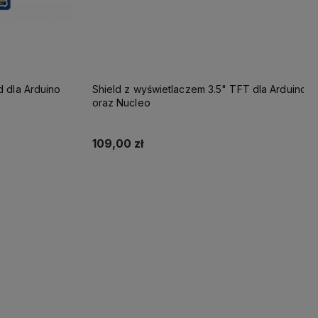
d dla Arduino
Shield z wyświetlaczem 3.5" TFT dla Arduino
oraz Nucleo
109,00 zł
ności
Powiadom o dostępności