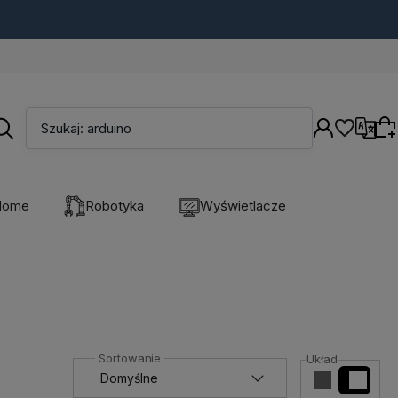
Arduino - rozszerzenia, wyświetlacze, a
Szukaj: arduino
Języki
Home
Robotyka
Wyświetlacze
Wybierz coś dla siebie z naszej aktualnej
oferty lub zaloguj się, aby przywrócić dodane
produkty do listy z poprzedniej sesji.
Układ