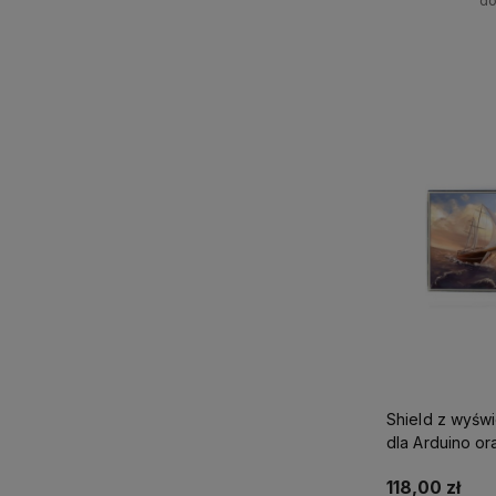
do
Powiadom 
Shield z wyśw
dla Arduino or
118,00 zł