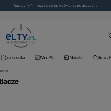
Elektronika
Mini PC
Moduły
Smart 
lacze
lacze