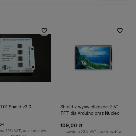
amy więc
Wszystkie nasze produkty są
Do ulubionych
Do ulubio
na
dostępne od ręki,
dlatego możesz
liczyć na ekspresową dostawę!
T01 Shield v2.0
Shield z wyświetlaczem 3.5"
TFT dla Arduino oraz Nucleo
zł
109,00 zł
era 23% VAT, bez kosztów
zawiera 23% VAT, bez kosztów