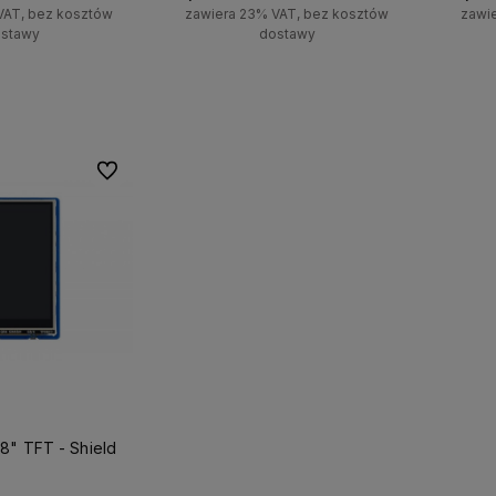
VAT, bez kosztów
zawiera 23% VAT, bez kosztów
zawi
stawy
dostawy
o dostępności
Powiadom o dostępności
Po
Do ulubionych
8" TFT - Shield