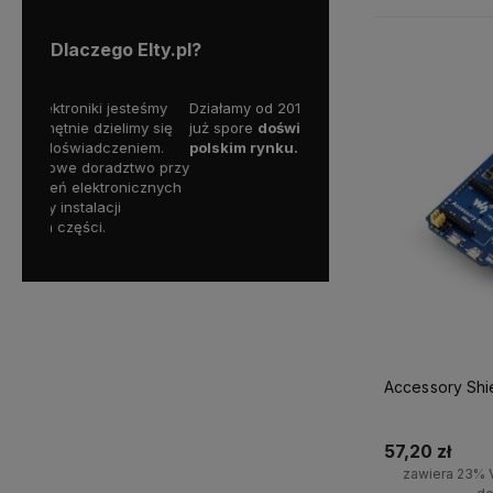
Dlaczego Elty.pl?
teśmy
Działamy od 2011 roku, mamy więc
Wszystkie nasze produkty 
y się
już spore
doświadczenie na
dostępne od ręki,
dlatego 
iem.
polskim rynku.
liczyć na ekspresową dos
wo przy
cznych
Accessory Shi
57,20 zł
zawiera 23% 