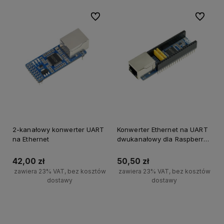
Do ulubionych
Do ulubi
2-kanałowy konwerter UART
Konwerter Ethernet na UART
na Ethernet
dwukanałowy dla Raspberry
Pi Pico
42,00 zł
50,50 zł
zawiera 23% VAT, bez kosztów
zawiera 23% VAT, bez kosztów
dostawy
dostawy
Do koszyka
Do koszyka