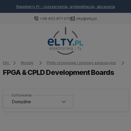
Arduino - rozszerzenia, wyświetlacze, akcesoria
+48 603 871 075
elty@elty.pl
Elty
Moduły
Płytki rozwojowe i zestawy ewaluacyjne
FPGA & CPLD Development Boards