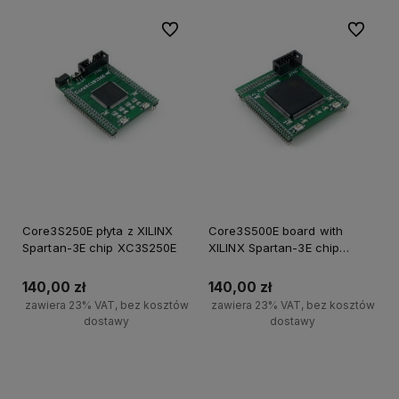
Do ulubionych
Do ulubi
Core3S250E płyta z XILINX
Core3S500E board with
Spartan-3E chip XC3S250E
XILINX Spartan-3E chip
XC3S500E
140,00 zł
140,00 zł
zawiera 23% VAT, bez kosztów
zawiera 23% VAT, bez kosztów
dostawy
dostawy
Powiadom o dostępności
Powiadom o dostępności