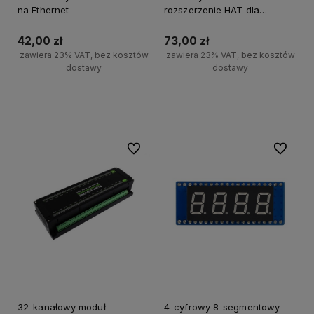
na Ethernet
rozszerzenie HAT dla
Raspberry Pi
42,00 zł
73,00 zł
zawiera 23% VAT, bez kosztów
zawiera 23% VAT, bez kosztów
dostawy
dostawy
Do koszyka
Do koszyka
Do ulubionych
Do ulubi
32-kanałowy moduł
4-cyfrowy 8-segmentowy