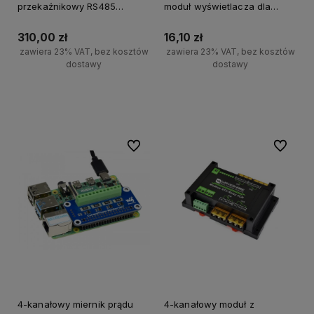
przekaźnikowy RS485
moduł wyświetlacza dla
Modbus RTU
Raspberry Pi Pico
310,00 zł
16,10 zł
zawiera 23% VAT, bez kosztów
zawiera 23% VAT, bez kosztów
dostawy
dostawy
Do koszyka
Do koszyka
Do ulubionych
Do ulubi
4-kanałowy miernik prądu
4-kanałowy moduł z