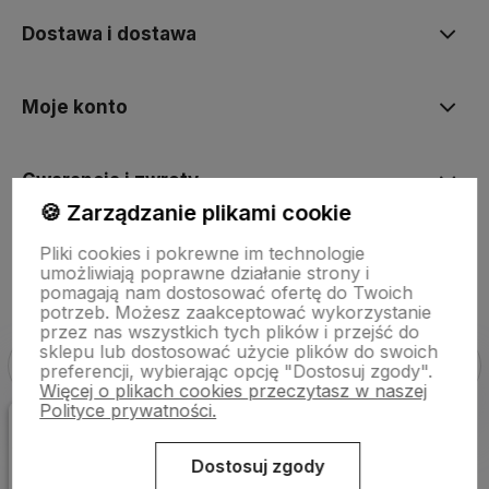
Dostawa i dostawa
Moje konto
Gwarancja i zwroty
🍪 Zarządzanie plikami cookie
Pliki cookies i pokrewne im technologie
O firmie
umożliwiają poprawne działanie strony i
pomagają nam dostosować ofertę do Twoich
potrzeb. Możesz zaakceptować wykorzystanie
przez nas wszystkich tych plików i przejść do
sklepu lub dostosować użycie plików do swoich
preferencji, wybierając opcję "Dostosuj zgody".
Więcej o plikach cookies przeczytasz w naszej
Polityce prywatności.
Sklep internetowy Shoper Premium
Szablon Shoper Modern 3.0™
od GrowCommerce
Dostosuj zgody