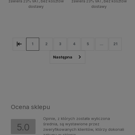
zawiera 23% VAT, bez kosztów
zawiera 23% VAT, bez kosztów
dostawy
dostawy
Do koszyka
Do koszyka
1
2
3
4
5
...
21
Ocena sklepu
Opinie, z których została wyliczona
średnia, są wystawione przez
5.0
zweryfikowanych klientów, którzy dokonali
zakupu w sklepie.