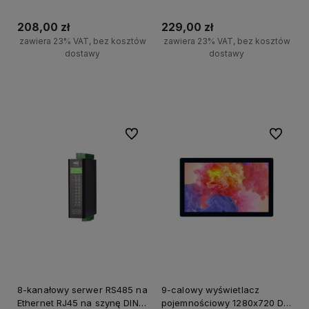
WiFi Ethernet W5500 i RS485
WiFi Ethernet W5500 i RS485
zasilanie PoE
208,00 zł
229,00 zł
zawiera 23% VAT, bez kosztów
zawiera 23% VAT, bez kosztów
dostawy
dostawy
Do koszyka
Do koszyka
Do ulubionych
Do ulubi
8-kanałowy serwer RS485 na
9-calowy wyświetlacz
Ethernet RJ45 na szynę DIN
pojemnościowy 1280x720 DSI