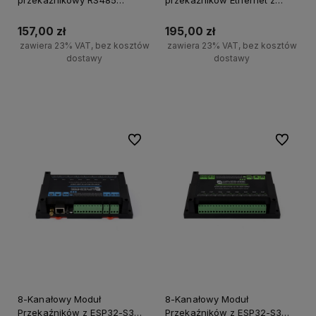
przekaźnikowy RS485
przekaźników Ethernet z
Modbus RTU z wejściem
wejściem cyfrowym,
cyfrowym
obsługujący Modbus
157,00 zł
195,00 zł
RTU/TCP, zasilanie PoE,
zawiera 23% VAT, bez kosztów
zawiera 23% VAT, bez kosztów
montaż na szynie DIN
dostawy
dostawy
Do koszyka
Do koszyka
Do ulubionych
Do ulubi
8-Kanałowy Moduł
8-Kanałowy Moduł
Przekaźników z ESP32-S3
Przekaźników z ESP32-S3