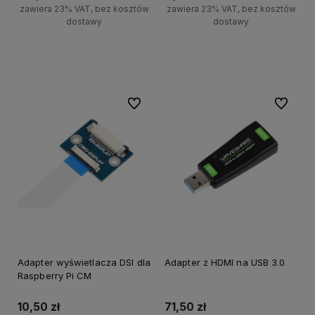
zawiera 23% VAT, bez kosztów
zawiera 23% VAT, bez kosztów
dostawy
dostawy
Do koszyka
Do koszyka
Do ulubionych
Do ulubi
Adapter wyświetlacza DSI dla
Adapter z HDMI na USB 3.0
Raspberry Pi CM
10,50 zł
71,50 zł