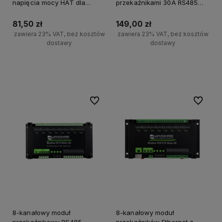
napięcia mocy HAT dla
przekaźnikami 30A RS485
Raspberry Pi
Modbus RTU Obudowa na
Szynę DIN
81,50 zł
149,00 zł
zawiera 23% VAT, bez kosztów
zawiera 23% VAT, bez kosztów
dostawy
dostawy
Do koszyka
Do koszyka
Do ulubionych
Do ulubi
8-kanałowy moduł
8-kanałowy moduł