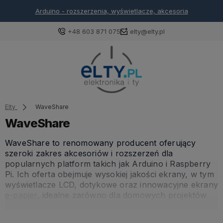
Arduino - rozszerzenia, wyświetlacze, akcesoria
+48 603 871 075
elty@elty.pl
Elty
WaveShare
WaveShare
WaveShare to renomowany producent oferujący
szeroki zakres akcesoriów i rozszerzeń dla
popularnych platform takich jak Arduino i Raspberry
Pi. Ich oferta obejmuje wysokiej jakości ekrany, w tym
wyświetlacze LCD, dotykowe oraz innowacyjne ekrany
e-papier
, idealne zarówno dla domowych projektów
amatorskich, jak i skomplikowanych układów
mini PC
.