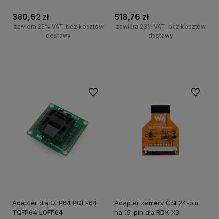
funkcja PoE
QLED dla Raspberry Pi PC
380,62 zł
518,76 zł
zawiera 23% VAT, bez kosztów
zawiera 23% VAT, bez kosztów
dostawy
dostawy
Do koszyka
Do koszyka
Do ulubionych
Do ulubi
Adapter dla QFP64 PQFP64
Adapter kamery CSI 24-pin
TQFP64 LQFP64
na 15-pin dla RDK X3