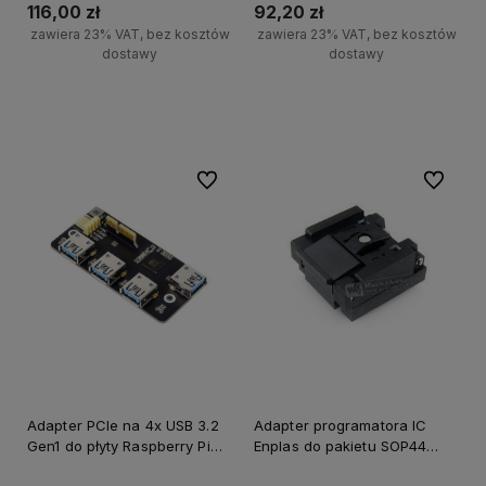
Pi
116,00 zł
92,20 zł
zawiera 23% VAT, bez kosztów
zawiera 23% VAT, bez kosztów
dostawy
dostawy
Do koszyka
Do koszyka
Do ulubionych
Do ulubi
Adapter PCIe na 4x USB 3.2
Adapter programatora IC
Gen1 do płyty Raspberry Pi
Enplas do pakietu SOP44
CM4
SO44 SOIC44