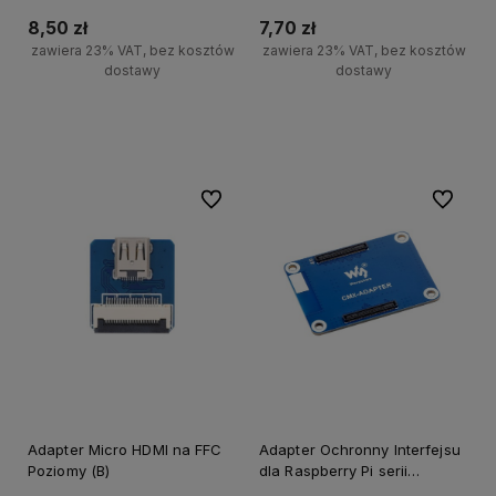
8,50 zł
7,70 zł
zawiera 23% VAT, bez kosztów
zawiera 23% VAT, bez kosztów
dostawy
dostawy
Do koszyka
Do koszyka
Do ulubionych
Do ulubi
Adapter Micro HDMI na FFC
Adapter Ochronny Interfejsu
Poziomy (B)
dla Raspberry Pi serii
Compute Module - Ochrona