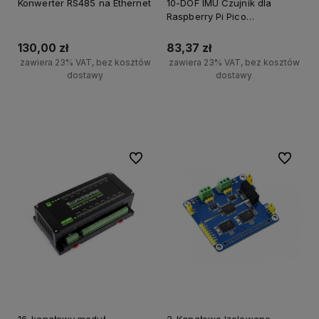
Konwerter RS485 na Ethernet
10-DOF IMU Czujnik dla
Raspberry Pi Pico
akcelerometr barometr
130,00 zł
83,37 zł
zawiera 23% VAT, bez kosztów
zawiera 23% VAT, bez kosztów
dostawy
dostawy
Do koszyka
Do koszyka
Do ulubionych
Do ulubi
16-kanałowy moduł
2-Kanałowe Izolowane