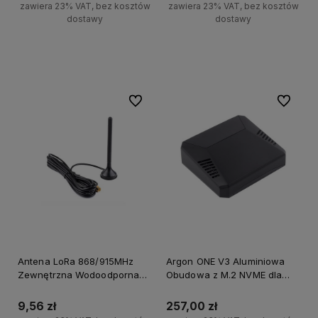
zawiera 23% VAT, bez kosztów
zawiera 23% VAT, bez kosztów
dostawy
dostawy
Do koszyka
Do koszyka
Do ulubionych
Do ulubi
Antena LoRa 868/915MHz
Argon ONE V3 Aluminiowa
Zewnętrzna Wodoodporna
Obudowa z M.2 NVME dla
Antena LPWA z Podstawą
Raspberry Pi 5
Magnetyczną – 5dBi Obsługa
9,56 zł
257,00 zł
LoRa/4G/3G/2G/LPWA