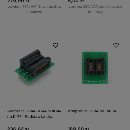
270,00 zł
5,00 zł
zawiera 23% VAT, bez kosztów
zawiera 23% VAT, bez kosztów
dostawy
dostawy
Do koszyka
Do koszyka
Do ulubionych
Do ulubi
Adapter SOP44 SO44 SOIC44
Adapter SSOP34 na DIP34
na DIP44 Podstawka do
programatora
236,64 zł
189,00 zł