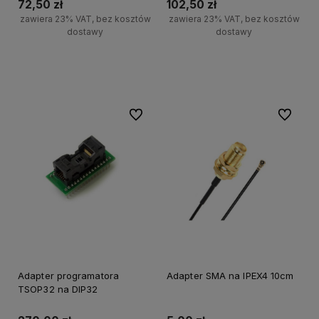
72,50 zł
102,50 zł
zawiera 23% VAT, bez kosztów
zawiera 23% VAT, bez kosztów
dostawy
dostawy
Do koszyka
Do koszyka
Do ulubionych
Do ulubi
Adapter programatora
Adapter SMA na IPEX4 10cm
TSOP32 na DIP32