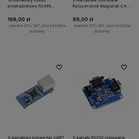
przekaźnikowy RS485
Rozszerzenie Magistrali CAN
Modbus RTU
dla Raspberry Pi
198,00 zł
89,00 zł
zawiera 23% VAT, bez kosztów
zawiera 23% VAT, bez kosztów
dostawy
dostawy
Do koszyka
Do koszyka
Do ulubionych
Do ulubi
2-kanałowy konwerter UART
2-kanały RS232 izolowane