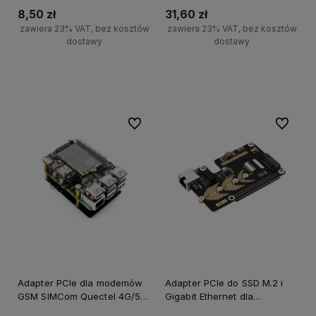
Gniazd CM4 / CM5
8,50 zł
31,60 zł
zawiera 23% VAT, bez kosztów
zawiera 23% VAT, bez kosztów
dostawy
dostawy
Do koszyka
Do koszyka
Do ulubionych
Do ulubi
Adapter PCIe dla modemów
Adapter PCIe do SSD M.2 i
GSM SIMCom Quectel 4G/5G
Gigabit Ethernet dla
i USB 3.2 HAT+ dla Raspberry
Raspberry Pi 5 NVMe &