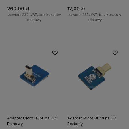
260,00 zł
12,00 zł
zawiera 23% VAT, bez kosztów
zawiera 23% VAT, bez kosztów
dostawy
dostawy
Do koszyka
Do koszyka
Do ulubionych
Do ulubi
Adapter Micro HDMI na FFC
Adapter Micro HDMI na FFC
Pionowy
Poziomy