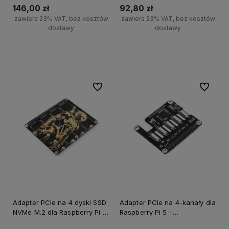
Pi 5
Ethernet HAT
146,00 zł
92,80 zł
zawiera 23% VAT, bez kosztów
zawiera 23% VAT, bez kosztów
dostawy
dostawy
Do koszyka
Do koszyka
Do ulubionych
Do ulubi
Adapter PCIe na 4 dyski SSD
Adapter PCIe na 4-kanały dla
NVMe M.2 dla Raspberry Pi 5
Raspberry Pi 5 –
z opcją zasilania Raspberry
Rozszerzenie interfejsu PCIe