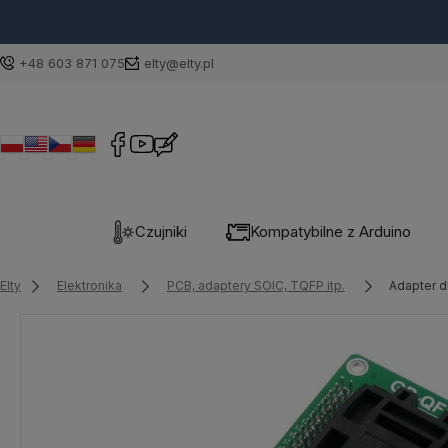
+48 603 871 075
elty@elty.pl
Czujniki
Kompatybilne z Arduino
Elty
Elektronika
PCB, adaptery SOIC, TQFP itp.
Adapter 