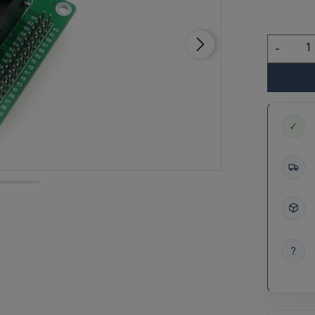
-
✓
?