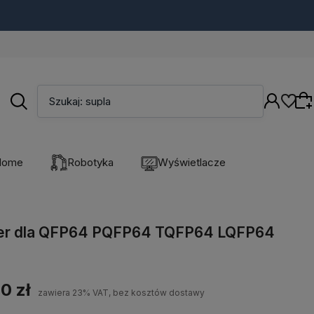
Szukaj: supla
Home
Robotyka
Wyświetlacze
Wybierz coś dla siebie z naszej aktualnej
oferty lub zaloguj się, aby przywrócić dodane
er dla QFP64 PQFP64 TQFP64 LQFP64
produkty do listy z poprzedniej sesji.
0 zł
zawiera 23% VAT, bez kosztów dostawy