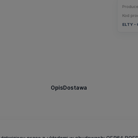
Produce
Kod pro
ELTY - 
Opis
Dostawa
i ułatwiający pracę z układami w obudowach: QFP64 P