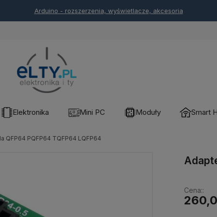
Arduino - rozszerzenia, wyświetlacze, akcesoria
Elektronika
Mini PC
Moduły
Smart 
dla QFP64 PQFP64 TQFP64 LQFP64
Adapt
Cena::
260,0