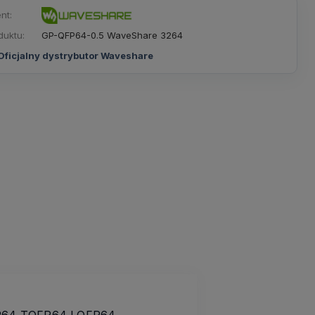
nt:
duktu:
GP-QFP64-0.5 WaveShare 3264
Oficjalny dystrybutor Waveshare
QFP64 TQFP64 LQFP64