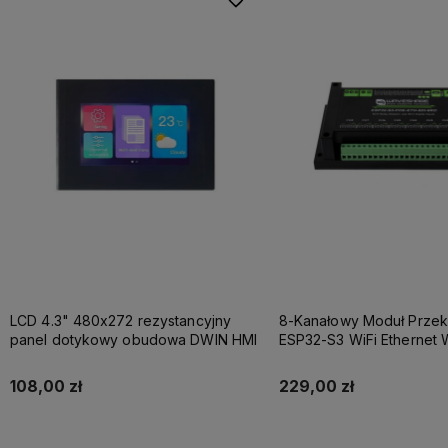
LCD 4.3" 480x272 rezystancyjny
8-Kanałowy Moduł Przek
panel dotykowy obudowa DWIN HMI
ESP32-S3 WiFi Ethernet 
RS485 zasilanie PoE
108,00 zł
229,00 zł
Do koszyka
Do koszyka