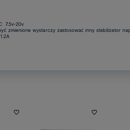
C
7.5v-20v
yć zmienione wystarczy zastosować inny stabilizator nap
1.2A
Do ulubionych
Do ulubionych