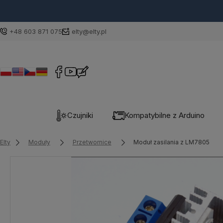
+48 603 871 075
elty@elty.pl
Czujniki
Kompatybilne z Arduino
Elty
Moduły
Przetwornice
Moduł zasilania z LM7805