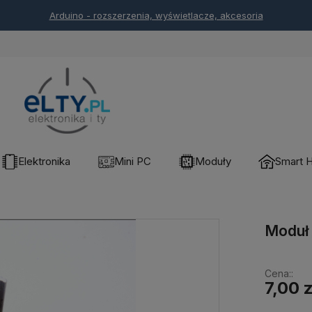
Arduino - rozszerzenia, wyświetlacze, akcesoria
Elektronika
Mini PC
Moduły
Smart 
Moduł 
Cena::
7,00 z