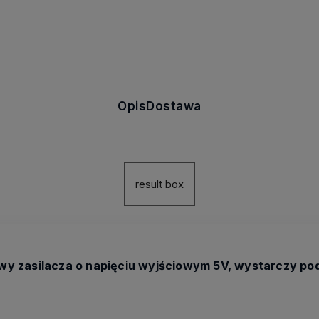
Opis
Dostawa
result box
y zasilacza o napięciu wyjściowym 5V, wystarczy pod