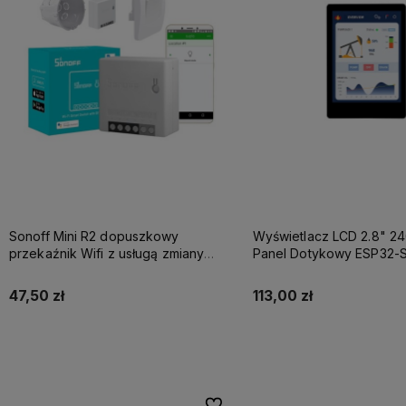
Sonoff Mini R2 dopuszkowy
Wyświetlacz LCD 2.8" 2
przekaźnik Wifi z usługą zmiany
Panel Dotykowy ESP32-S3
oprogramowania na SUPLA
RTC IMU
47,50 zł
113,00 zł
Powiadom o dostępności
Powiadom o dostęp
Do ulubionych