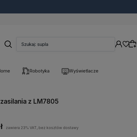
Szukaj: supla
Home
Robotyka
Wyświetlacze
Wybierz coś dla siebie z naszej aktualnej
oferty lub zaloguj się, aby przywrócić dodane
zasilania z LM7805
produkty do listy z poprzedniej sesji.
ł
zawiera 23% VAT, bez kosztów dostawy