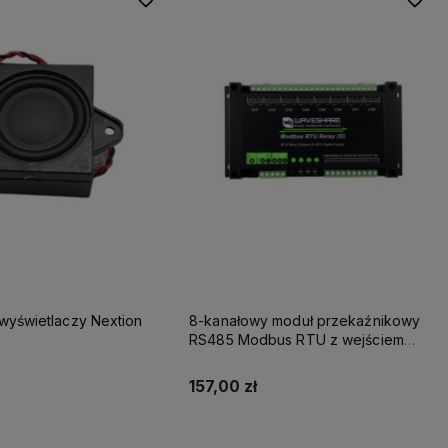
 wyświetlaczy Nextion
8-kanałowy moduł przekaźnikowy
RS485 Modbus RTU z wejściem
cyfrowym
157,00 zł
Do koszyka
Do koszyka