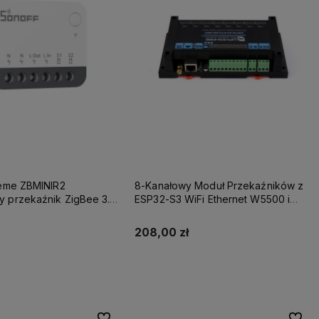
reme ZBMINIR2
8-Kanałowy Moduł Przekaźników z
 przekaźnik ZigBee 3.0
ESP32-S3 WiFi Ethernet W5500 i
L+N), router Zigbee
RS485
208,00 zł
Do koszyka
Do koszyka
Do ulubionych
Do ulu