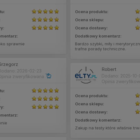
tu:
Ocena produktu:
:
Ocena sklepu:
y:
Ocena dostawy:
mentarz:
Dodatkowy komentarz:
bko sprawnie
Bardzo szybki, miły i merytoryczn
trafne porady techniczne.
Grzegorz
Robert
Dodano: 2026-02-23
Dodano: 2025-10-
Opinia zweryfikowana
Opinia zweryfiko
tu:
Ocena produktu:
:
Ocena sklepu:
y:
Ocena dostawy:
mentarz:
Dodatkowy komentarz:
wnie
Zakup na testy które właśnie trw