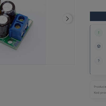
!
?
Produce
Kod pro