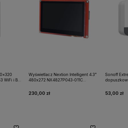
40×320
Wyświetlacz Nextion Intelligent 4.3"
Sonoff Ext
 WiFi i BT
480x272 NX4827P043-011C
dopuszkowy
pojemnościowy panel dotykowy
(wymagane 
230,00 zł
53,00 zł
Do koszyka
ności
Do ulubionych
Do ulubionych