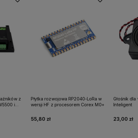
aźników z
Płytka rozwojowa RP2040-LoRa w
Głośnik dla
W5500 i
wersji HF z procesorem Corex M0+
Inteligent
55,80 zł
23,00 zł
Do koszyka