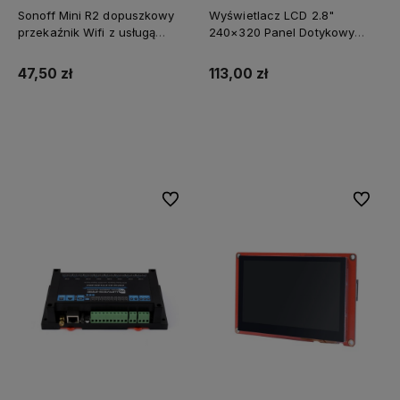
Sonoff Mini R2 dopuszkowy
Wyświetlacz LCD 2.8"
przekaźnik Wifi z usługą
240×320 Panel Dotykowy
zmiany oprogramowania na
ESP32-S3 WiFi i BT RTC IMU
SUPLA
47,50 zł
113,00 zł
Powiadom o dostępności
Powiadom o dostępności
Do ulubionych
Do ulubi