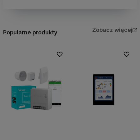
Zobacz więcej
Popularne produkty
Do ulubionych
Do ulubi