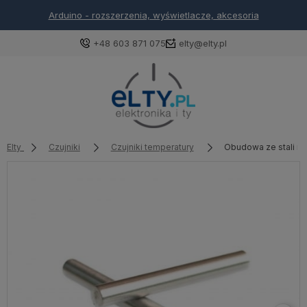
Arduino - rozszerzenia, wyświetlacze, akcesoria
+48 603 871 075
elty@elty.pl
Elty
Czujniki
Czujniki temperatury
Obudowa ze stali n