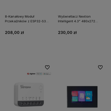
8-Kanałowy Moduł
Wyświetlacz Nextion
Przekaźników z ESP32-S3
Intelligent 4.3" 480x272
WiFi Ethernet W5500 i RS485
NX4827P043-011C
pojemnościowy panel
208,00 zł
230,00 zł
dotykowy
Do koszyka
Do koszyka
Do ulubionych
Do ulubi