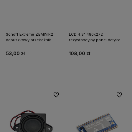
Sonoff Extreme ZBMINIR2
LCD 4.3" 480x272
dopuszkowy przekaźnik
rezystancyjny panel dotykowy
ZigBee 3.0 (wymagane L+N),
obudowa DWIN HMI
router Zigbee
53,00 zł
108,00 zł
Do koszyka
Do koszyka
Do ulubionych
Do ulubi