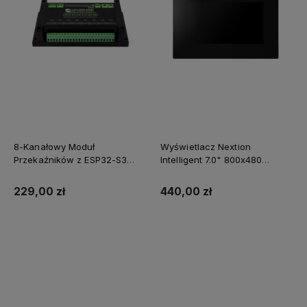
8-Kanałowy Moduł
Wyświetlacz Nextion
Przekaźników z ESP32-S3
Intelligent 7.0" 800x480
WiFi Ethernet W5500 i RS485
NX8048P070-011C-Y
zasilanie PoE
pojemnościowy panel
229,00 zł
440,00 zł
dotykowy oraz obudowa
Do koszyka
Do koszyka