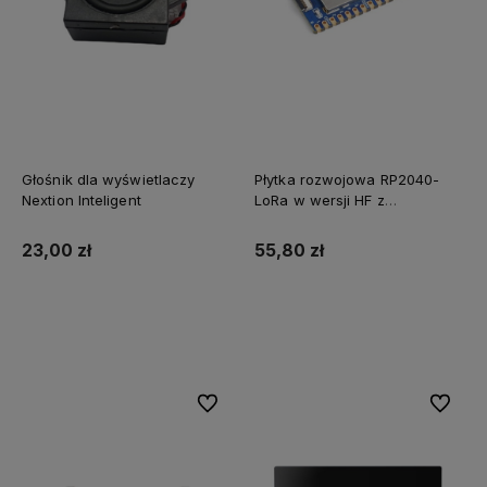
Głośnik dla wyświetlaczy
Płytka rozwojowa RP2040-
Nextion Inteligent
LoRa w wersji HF z
procesorem Corex M0+
23,00 zł
55,80 zł
Do koszyka
Do koszyka
Do ulubionych
Do ulubi