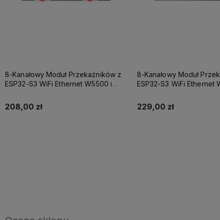
8-Kanałowy Moduł Przekaźników z
8-Kanałowy Moduł Przek
ESP32-S3 WiFi Ethernet W5500 i
ESP32-S3 WiFi Ethernet 
RS485
RS485 zasilanie PoE
208,00 zł
229,00 zł
Do koszyka
Do koszyka