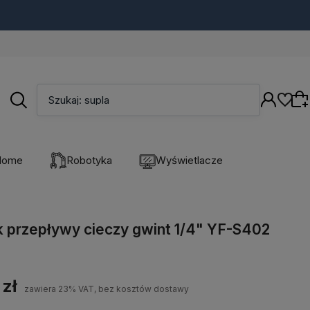
Szukaj: supla
Home
Robotyka
Wyświetlacze
Wybierz coś dla siebie z naszej aktualnej
oferty lub zaloguj się, aby przywrócić dodane
k przepływy cieczy gwint 1/4" YF-S402
produkty do listy z poprzedniej sesji.
 zł
zawiera 23% VAT, bez kosztów dostawy