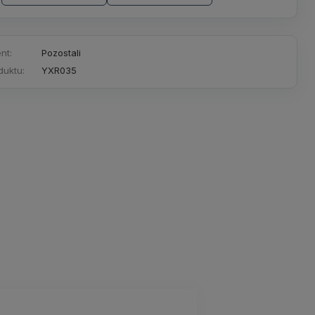
nt:
Pozostali
duktu:
YXR035