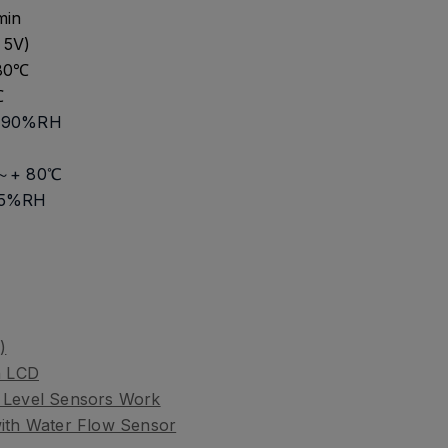
min
 5V)
≤80℃
℃
%～90%RH
5～+ 80℃
95%RH
)
n LCD
 Level Sensors Work
with Water Flow Sensor