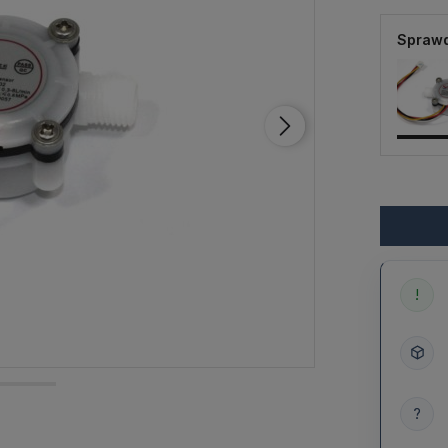
Sprawd
!
?