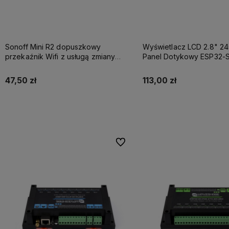
Sonoff Mini R2 dopuszkowy
Wyświetlacz LCD 2.8" 2
przekaźnik Wifi z usługą zmiany
Panel Dotykowy ESP32-S3
oprogramowania na SUPLA
RTC IMU
47,50 zł
113,00 zł
Powiadom o dostępności
Powiadom o dostęp
Do ulubionych