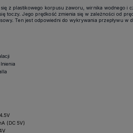
się z plastikowego korpusu zaworu, wirnika wodnego i c
się toczy. Jego prędkość zmienia się w zależności od prę
lsowy. Ten jest odpowiedni do wykrywania przepływu w 
acji
nienia
lla
 4.5V
mA (DC 5V)
24V