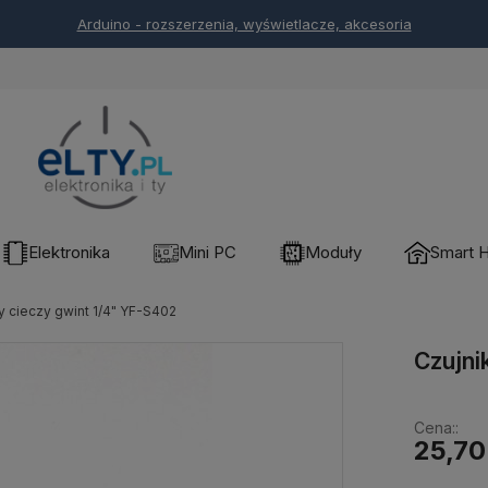
Arduino - rozszerzenia, wyświetlacze, akcesoria
Elektronika
Mini PC
Moduły
Smart 
y cieczy gwint 1/4" YF-S402
Czujni
Cena::
25,70