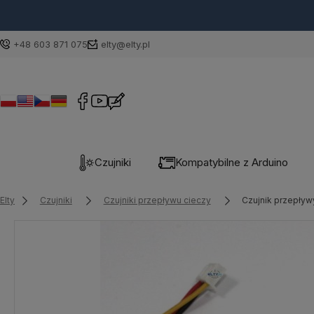
+48 603 871 075
elty@elty.pl
Czujniki
Kompatybilne z Arduino
Elty
Czujniki
Czujniki przepływu cieczy
Czujnik przepływ