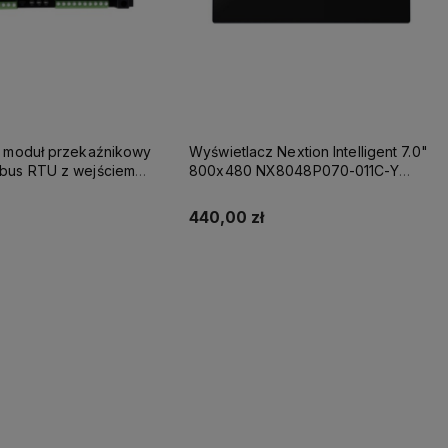
 moduł przekaźnikowy
Wyświetlacz Nextion Intelligent 7.0"
us RTU z wejściem
800x480 NX8048P070-011C-Y
pojemnościowy panel dotykowy
oraz obudowa
440,00 zł
Do koszyka
Do koszyka