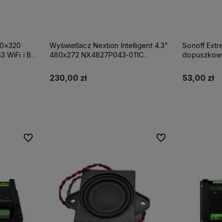
40×320
Wyświetlacz Nextion Intelligent 4.3"
Sonoff Ext
 WiFi i BT
480x272 NX4827P043-011C
dopuszkowy
pojemnościowy panel dotykowy
(wymagane 
230,00 zł
53,00 zł
Do koszyka
ności
Do ulubionych
Do ulubionych