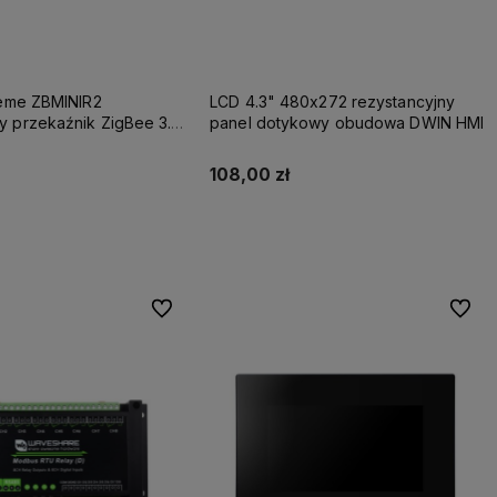
reme ZBMINIR2
LCD 4.3" 480x272 rezystancyjny
 przekaźnik ZigBee 3.0
panel dotykowy obudowa DWIN HMI
L+N), router Zigbee
108,00 zł
Do koszyka
Do koszyka
Do ulubionych
Do ulu