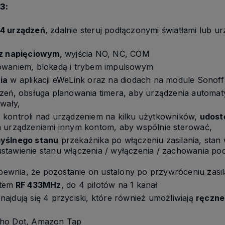
3:
 4 urządzeń
, zdalnie steruj podłączonymi światłami lub u
z napięciowym
, wyjścia NO, NC, COM
owaniem, blokadą i trybem impulsowym
ia
w aplikacji eWeLink oraz na diodach na module Sonof
zeń, obsługa planowania timera, aby urządzenia automat
ywały,
a
kontroli nad urządzeniem na kilku użytkowników,
udost
a urządzeniami innym kontom, aby wspólnie sterować,
yślnego stanu
przekaźnika po włączeniu zasilania, stan
stawienie stanu włączenia / wyłączenia / zachowania po
apewnia, że pozostanie on ustalony po przywróceniu zasil
otem
RF 433MHz
, do 4 pilotów na 1 kanał
ajdują się 4 przyciski, które również umożliwiają
ręczne
cho Dot, Amazon Tap