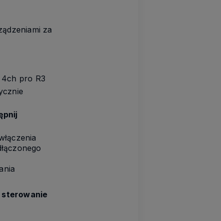
rządzeniami za
f 4ch pro R3
ycznie
ępnij
 włączenia
dłączonego
ania
 sterowanie