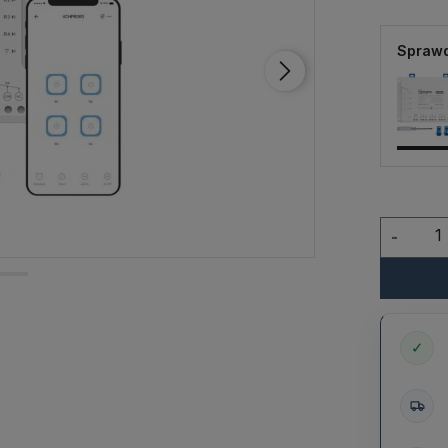
Sprawd
-
✓