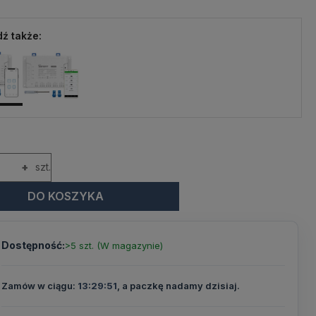
ź także:
+
szt.
DO KOSZYKA
Dostępność:
>5 szt. (W magazynie)
Zamów w ciągu:
13:29:50
, a paczkę nadamy dzisiaj.