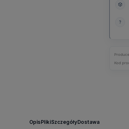
?
Produce
Kod pro
Opis
Pliki
Szczegóły
Dostawa