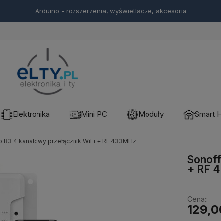
Arduino - rozszerzenia, wyświetlacze, akcesoria
Elektronika
Mini PC
Moduły
Smart 
o R3 4 kanałowy przełącznik WiFi + RF 433MHz
Sonoff
+ RF 
Cena::
129,0