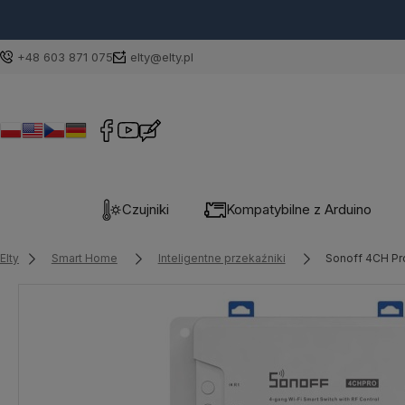
+48 603 871 075
elty@elty.pl
Czujniki
Kompatybilne z Arduino
Elty
Smart Home
Inteligentne przekaźniki
Sonoff 4CH Pr