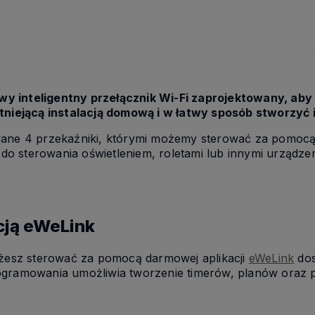
y inteligentny przełącznik Wi-Fi zaprojektowany, aby 
stniejącą instalacją domową i w łatwy sposób stworzyć 
 4 przekaźniki, którymi możemy sterować za pomocą W
o sterowania oświetleniem, roletami lub innymi urząd
cją eWeLink
sz sterować za pomocą darmowej aplikacji
eWeLink
dos
ogramowania umożliwia tworzenie timerów, planów oraz pę