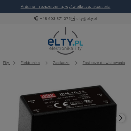
Arduino - rozszerzenia, wyświetlacze, akcesoria
+48 603 871 075
elty@elty.pl
Elty
Elektronika
Zasilacze
Zasilacze do wlutowania