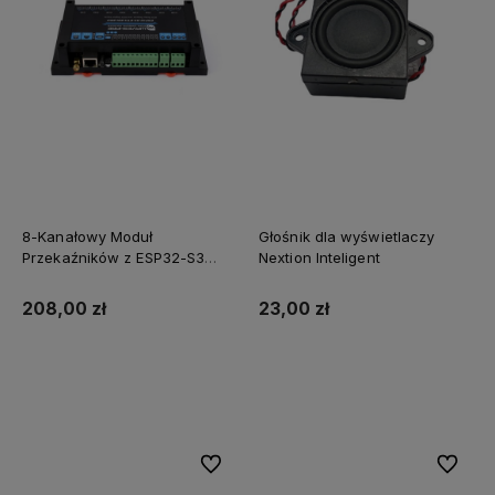
8-Kanałowy Moduł
Głośnik dla wyświetlaczy
Przekaźników z ESP32-S3
Nextion Inteligent
WiFi Ethernet W5500 i RS485
208,00 zł
23,00 zł
Do koszyka
Do koszyka
Do ulubionych
Do ulubi