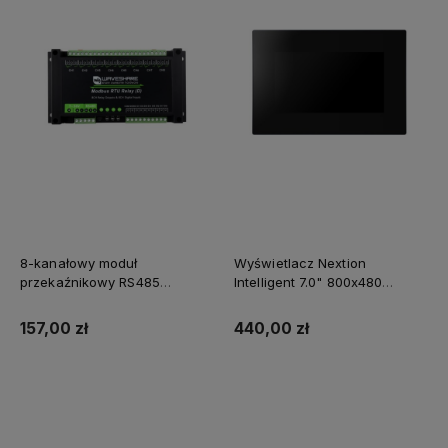
8-kanałowy moduł
Wyświetlacz Nextion
przekaźnikowy RS485
Intelligent 7.0" 800x480
Modbus RTU z wejściem
NX8048P070-011C-Y
cyfrowym
pojemnościowy panel
157,00 zł
440,00 zł
dotykowy oraz obudowa
Do koszyka
Do koszyka