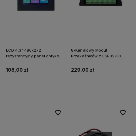
LCD 4.3" 480x272
8-Kanałowy Moduł
rezystancyjny panel dotykowy
Przekaźników z ESP32-S3
obudowa DWIN HMI
WiFi Ethernet W5500 i RS485
zasilanie PoE
108,00 zł
229,00 zł
Do koszyka
Do koszyka
Do ulubionych
Do ulubi