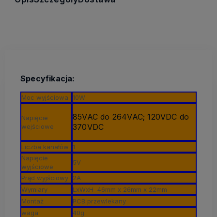
Specyfikacja:
Moc wyjściowa
10W
85VAC do 264VAC; 120VDC do
Napięcie
370VDC
wejściowe
Liczba kanałów
1
Napięcie
5V
wyjściowe
Prąd wyjściowy
2A
Wymiary
LxWxH 46mm x 26mm x 22mm
Montaż
PCB przewlekany
waga
40g