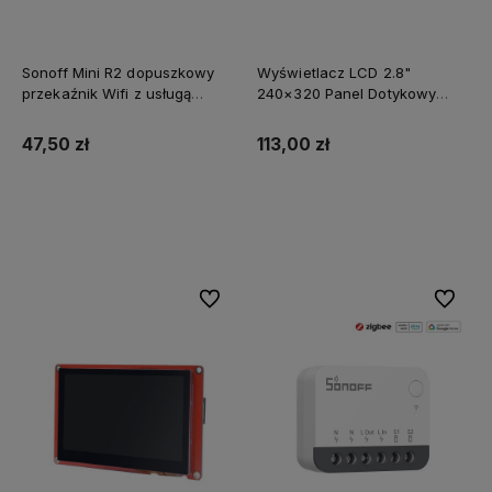
Sonoff Mini R2 dopuszkowy
Wyświetlacz LCD 2.8"
przekaźnik Wifi z usługą
240×320 Panel Dotykowy
zmiany oprogramowania na
ESP32-S3 WiFi i BT RTC IMU
SUPLA
47,50 zł
113,00 zł
Powiadom o dostępności
Powiadom o dostępności
Do ulubionych
Do ulubi