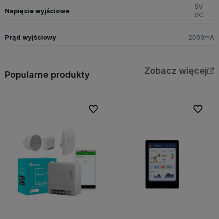
5V
Napięcie wyjściowe
DC
Prąd wyjściowy
2000mA
Zobacz więcej
Popularne produkty
Do ulubionych
Do ulubi