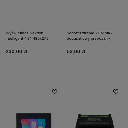
Wyświetlacz Nextion
Sonoff Extreme ZBMINIR2
Intelligent 4.3" 480x272
dopuszkowy przekaźnik
NX4827P043-011C
ZigBee 3.0 (wymagane L+N),
pojemnościowy panel
router Zigbee
230,00 zł
53,00 zł
dotykowy
Do koszyka
Do koszyka
Do ulubionych
Do ulubi