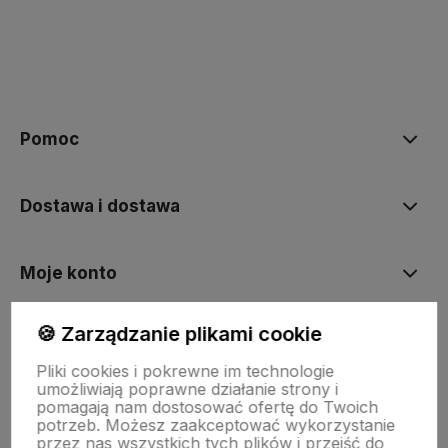
polityce prywatności
Pomoc
Dostawa i dostawa
Moje konto
🍪 Zarządzanie plikami cookie
Gwarancja i zwroty
Pliki cookies i pokrewne im technologie
umożliwiają poprawne działanie strony i
pomagają nam dostosować ofertę do Twoich
O firmie
potrzeb. Możesz zaakceptować wykorzystanie
przez nas wszystkich tych plików i przejść do