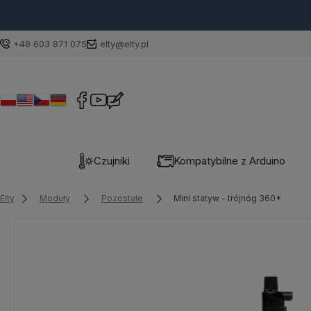
+48 603 871 075
elty@elty.pl
Czujniki
Kompatybilne z Arduino
Elty
Moduły
Pozostałe
Mini statyw - trójnóg 360*