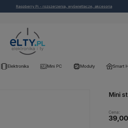
Arduino - rozszerzenia, wyświetlacze, akcesoria
Elektronika
Mini PC
Moduły
Smart 
Mini s
Cena::
39,00