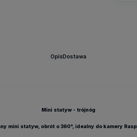
Opis
Dostawa
Mini statyw - trójnóg
ny mini statyw, obrót o 360°, idealny do kamery Rasp