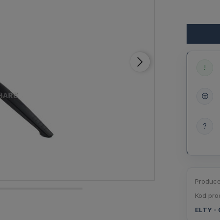
!
?
Produce
Kod pro
ELTY - 