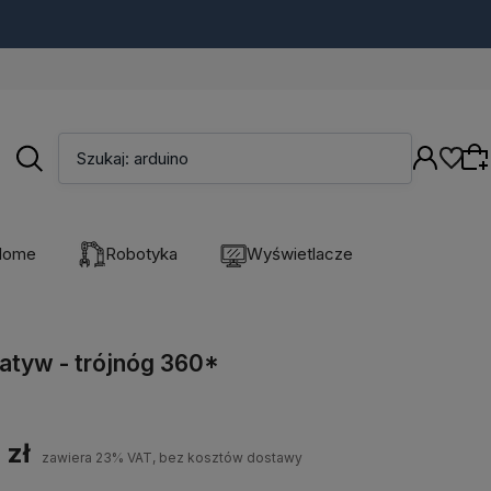
Szukaj: supla
Home
Robotyka
Wyświetlacze
Wybierz coś dla siebie z naszej aktualnej
oferty lub zaloguj się, aby przywrócić dodane
tatyw - trójnóg 360*
produkty do listy z poprzedniej sesji.
 zł
zawiera 23% VAT, bez kosztów dostawy