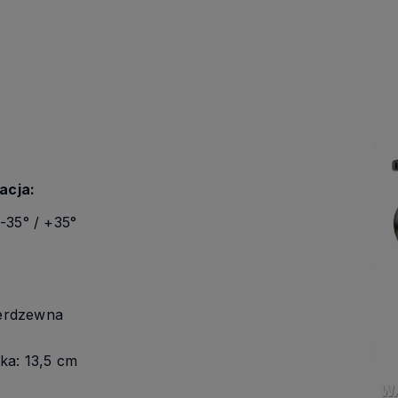
acja:
-35° / +35°
ierdzewna
ka: 13,5 cm