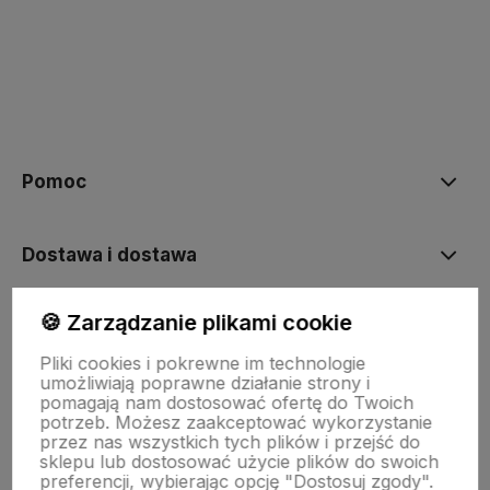
polityce prywatności
Pomoc
Dostawa i dostawa
🍪 Zarządzanie plikami cookie
Moje konto
Pliki cookies i pokrewne im technologie
umożliwiają poprawne działanie strony i
Gwarancja i zwroty
pomagają nam dostosować ofertę do Twoich
potrzeb. Możesz zaakceptować wykorzystanie
przez nas wszystkich tych plików i przejść do
sklepu lub dostosować użycie plików do swoich
O firmie
preferencji, wybierając opcję "Dostosuj zgody".