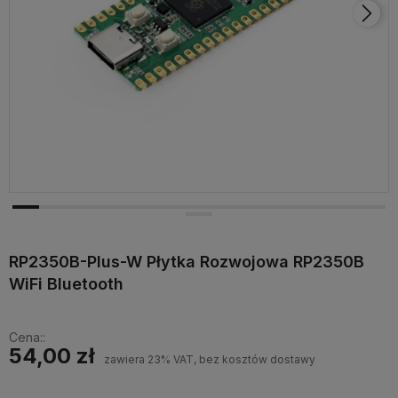
RP2350B-Plus-W Płytka Rozwojowa RP2350B
WiFi Bluetooth
Cena::
54,00 zł
zawiera 23% VAT, bez kosztów dostawy