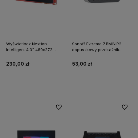
Wyświetlacz Nextion
Sonoff Extreme ZBMINIR2
Intelligent 4.3" 480x272
dopuszkowy przekaźnik
NX4827P043-011C
ZigBee 3.0 (wymagane L+N),
pojemnościowy panel
router Zigbee
230,00 zł
53,00 zł
dotykowy
Do koszyka
Do koszyka
Do ulubionych
Do ulubi