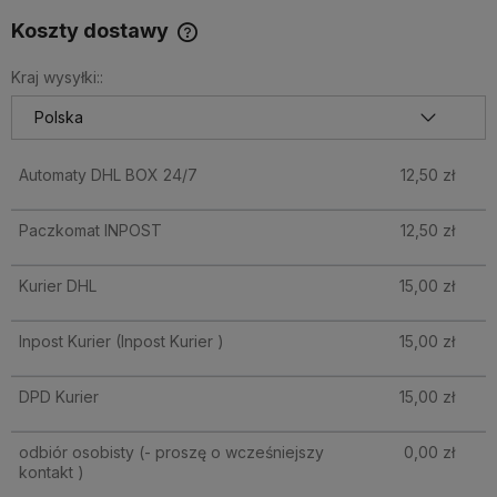
Koszty dostawy
Cena nie zawiera ewentualnych kosztów płatności
Kraj wysyłki::
Automaty DHL BOX 24/7
12,50 zł
Paczkomat INPOST
12,50 zł
Kurier DHL
15,00 zł
Inpost Kurier
(Inpost Kurier )
15,00 zł
DPD Kurier
15,00 zł
odbiór osobisty
(- proszę o wcześniejszy
0,00 zł
kontakt )