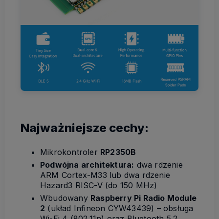
Najważniejsze cechy:
Mikrokontroler
RP2350B
Podwójna architektura:
dwa rdzenie
ARM Cortex-M33 lub dwa rdzenie
Hazard3 RISC-V (do 150 MHz)
Wbudowany
Raspberry Pi Radio Module
2
(układ Infineon CYW43439) – obsługa
Wi-Fi 4 (802.11n) oraz Bluetooth 5.2