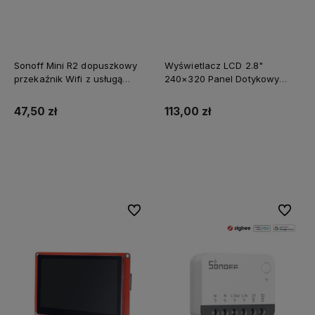
Sonoff Mini R2 dopuszkowy
Wyświetlacz LCD 2.8"
przekaźnik Wifi z usługą
240×320 Panel Dotykowy
zmiany oprogramowania na
ESP32-S3 WiFi i BT RTC IMU
SUPLA
47,50 zł
113,00 zł
Powiadom o dostępności
Powiadom o dostępności
Do ulubionych
Do ulubi