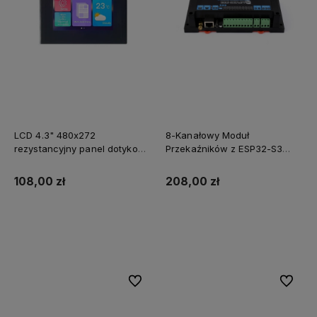
LCD 4.3" 480x272
8-Kanałowy Moduł
rezystancyjny panel dotykowy
Przekaźników z ESP32-S3
obudowa DWIN HMI
WiFi Ethernet W5500 i RS485
108,00 zł
208,00 zł
Do koszyka
Do koszyka
Do ulubionych
Do ulubi