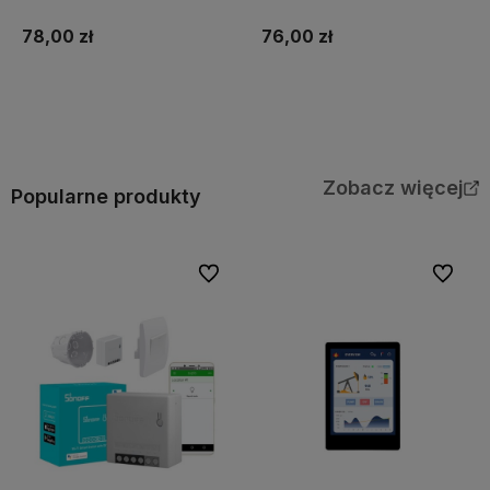
Pico
78,00 zł
76,00 zł
Do koszyka
Do koszyka
Zobacz więcej
Popularne produkty
Do ulubionych
Do ulubi