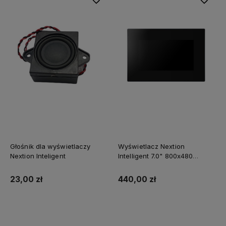
Głośnik dla wyświetlaczy
Wyświetlacz Nextion
Nextion Inteligent
Intelligent 7.0" 800x480
NX8048P070-011C-Y
pojemnościowy panel
23,00 zł
440,00 zł
dotykowy oraz obudowa
Do koszyka
Do koszyka