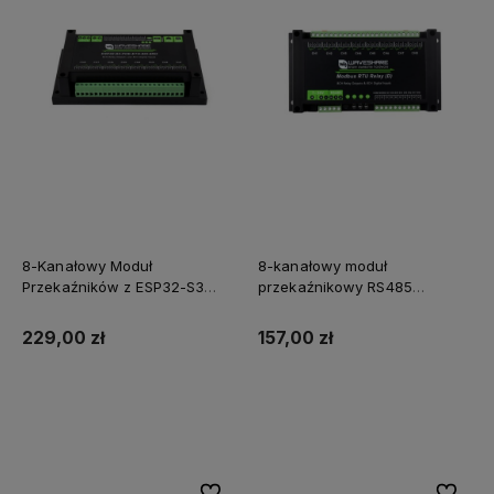
8-Kanałowy Moduł
8-kanałowy moduł
Przekaźników z ESP32-S3
przekaźnikowy RS485
WiFi Ethernet W5500 i RS485
Modbus RTU z wejściem
zasilanie PoE
cyfrowym
229,00 zł
157,00 zł
Do koszyka
Do koszyka
Do ulubionych
Do ulubi