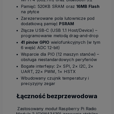
Pamięć: 520KB SRAM oraz
16MB Flash
na płytce
Zarezerwowane pola lutownicze pod
dodatkową pamięć
PSRAM
Złącze USB-C (USB 1.1 Host/Device) –
programowanie metodą drag-and-drop
41 pinów GPIO
wielofunkcyjnych (w tym
6 wejść ADC 12-bit)
Wsparcie dla PIO (12 maszyn stanów) –
obsługa niestandardowych peryferiów
Bogate interfejsy: 2× SPI, 2× I2C, 2×
UART, 22× PWM, 1× HSTX
Wbudowany czujnik temperatury i
precyzyjny zegar
Łączność bezprzewodowa
Zastosowany moduł Raspberry Pi Radio
Module 2 (CYW43439) zapewnia stabilną