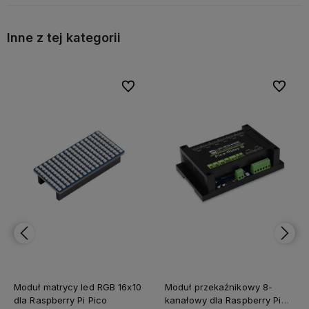
Inne z tej kategorii
bionych
bionych
Do ulubionych
Do ulubionych
Do ulubi
Do ulubi
Moduł matrycy led RGB 16x10
Moduł przekaźnikowy 8-
dla Raspberry Pi Pico
kanałowy dla Raspberry Pi