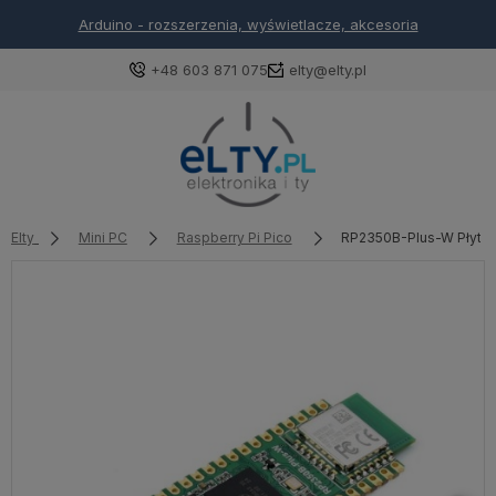
Arduino - rozszerzenia, wyświetlacze, akcesoria
+48 603 871 075
elty@elty.pl
Elty
Mini PC
Raspberry Pi Pico
RP2350B-Plus-W Płytka