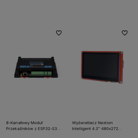
Powiadom o dostępności
Powiadom o dostępności
Do ulubionych
Do ulubi
8-Kanałowy Moduł
Wyświetlacz Nextion
Przekaźników z ESP32-S3
Intelligent 4.3" 480x272
WiFi Ethernet W5500 i RS485
NX4827P043-011C