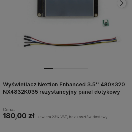
Wyświetlacz Nextion Enhanced 3.5'' 480x320
NX4832K035 rezystancyjny panel dotykowy
Cena::
180,00 zł
zawiera 23% VAT, bez kosztów dostawy