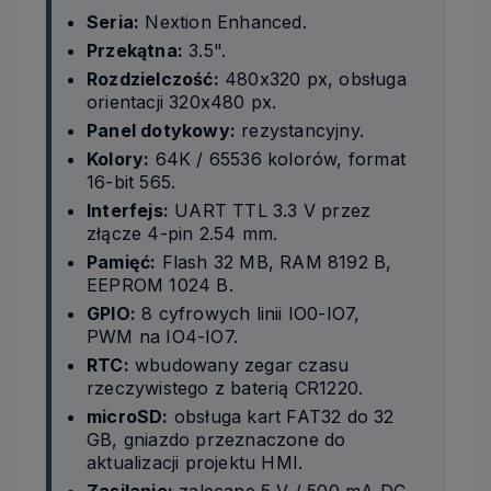
Seria:
Nextion Enhanced.
Przekątna:
3.5".
Rozdzielczość:
480x320 px, obsługa
orientacji 320x480 px.
Panel dotykowy:
rezystancyjny.
Kolory:
64K / 65536 kolorów, format
16-bit 565.
Interfejs:
UART TTL 3.3 V przez
złącze 4-pin 2.54 mm.
Pamięć:
Flash 32 MB, RAM 8192 B,
EEPROM 1024 B.
GPIO:
8 cyfrowych linii IO0-IO7,
PWM na IO4-IO7.
RTC:
wbudowany zegar czasu
rzeczywistego z baterią CR1220.
microSD:
obsługa kart FAT32 do 32
GB, gniazdo przeznaczone do
aktualizacji projektu HMI.
Zasilanie:
zalecane 5 V / 500 mA DC.