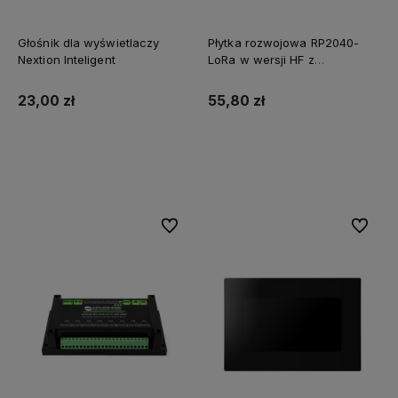
Głośnik dla wyświetlaczy
Płytka rozwojowa RP2040-
Nextion Inteligent
LoRa w wersji HF z
procesorem Corex M0+
23,00 zł
55,80 zł
Do koszyka
Do koszyka
Do ulubionych
Do ulubi