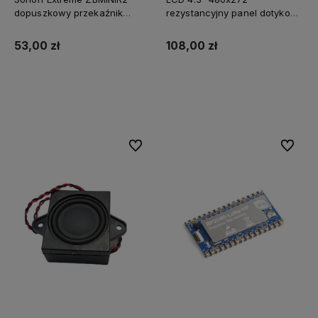
dopuszkowy przekaźnik
rezystancyjny panel dotykowy
ZigBee 3.0 (wymagane L+N),
obudowa DWIN HMI
router Zigbee
53,00 zł
108,00 zł
Do koszyka
Do koszyka
Do ulubionych
Do ulubi