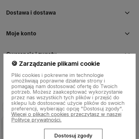
Dostawa i dostawa
Moje konto
Gwarancja i zwroty
🍪 Zarządzanie plikami cookie
Pliki cookies i pokrewne im technologie
O firmie
umożliwiają poprawne działanie strony i
pomagają nam dostosować ofertę do Twoich
potrzeb. Możesz zaakceptować wykorzystanie
przez nas wszystkich tych plików i przejść do
sklepu lub dostosować użycie plików do swoich
preferencji, wybierając opcję "Dostosuj zgody".
Więcej o plikach cookies przeczytasz w naszej
Polityce prywatności.
Sklep internetowy Shoper Premium
Szablon Shoper Modern 3.0™
od GrowCommerce
Dostosuj zgody