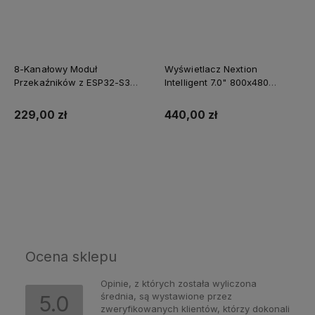
8-Kanałowy Moduł
Wyświetlacz Nextion
Przekaźników z ESP32-S3
Intelligent 7.0" 800x480
WiFi Ethernet W5500 i RS485
NX8048P070-011C-Y
zasilanie PoE
pojemnościowy panel
229,00 zł
440,00 zł
dotykowy oraz obudowa
Do koszyka
Do koszyka
Ocena sklepu
Opinie, z których została wyliczona
średnia, są wystawione przez
5.0
zweryfikowanych klientów, którzy dokonali