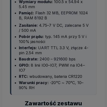
Wymiary modułu:
100.5 x 54.94 x
5.45 mm
Pamięć:
Flash 32 MB, EEPROM 1024
B, RAM 8192 B
Zasilanie:
4.75–7 V DC, zalecane 5 V
/ 500 mA
Pobór prądu:
typ. 145 mA przy 5 V i
100% jasności
Interfejs:
UART TTL 3.3 V, złącze 4-
pin 2.54 mm
Baudrate:
2400 – 921600 bps
GPIO:
8 linii IO0–IO7, PWM na IO4–
IO7
RTC:
wbudowany, bateria CR1220
Warunki pracy:
-20°C ~ 70°C, 10–
90% RH
Zawartość zestawu