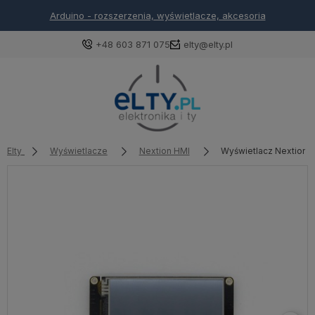
Arduino - rozszerzenia, wyświetlacze, akcesoria
+48 603 871 075
elty@elty.pl
Elty
Wyświetlacze
Nextion HMI
Wyświetlacz Nextion 