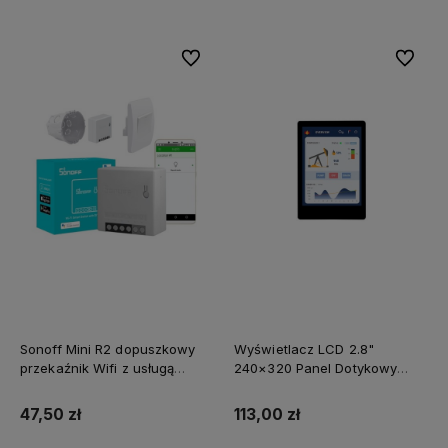
Do ulubionych
Do ulubi
Sonoff Mini R2 dopuszkowy
Wyświetlacz LCD 2.8"
przekaźnik Wifi z usługą
240×320 Panel Dotykowy
zmiany oprogramowania na
ESP32-S3 WiFi i BT RTC IMU
SUPLA
47,50 zł
113,00 zł