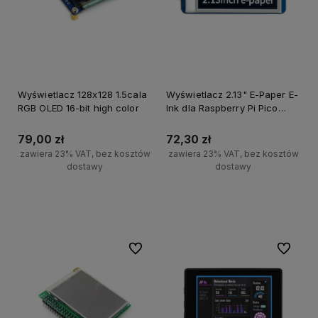
Wyświetlacz 128x128 1.5cala
Wyświetlacz 2.13" E-Paper E-
RGB OLED 16-bit high color
Ink dla Raspberry Pi Pico
250×122 Czarny / Biały SPI
79,00 zł
72,30 zł
zawiera 23% VAT, bez kosztów
zawiera 23% VAT, bez kosztów
dostawy
dostawy
Powiadom o dostępności
Powiadom o dostępności
Do ulubionych
Do ulubi