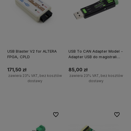
USB Blaster V2 for ALTERA
USB To CAN Adapter Model -
FPGA, CPLD
Adapter USB do magistrali
CAN
171,50 zł
85,00 zł
zawiera 23% VAT, bez kosztów
zawiera 23% VAT, bez kosztów
dostawy
dostawy
Powiadom o dostępności
Powiadom o dostępności
Do ulubionych
Do ulubi