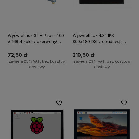
Wyświetlacz 3" E-Paper 400
Wyświetlacz 4.3" IPS
× 168 4 kolory czerwony/
800x480 DSI z obudową i
żółty/czarny/biały
panelem dotykowym
pojemnościowym
72,50 zł
219,50 zł
zawiera 23% VAT, bez kosztów
zawiera 23% VAT, bez kosztów
dostawy
dostawy
Powiadom o dostępności
Powiadom o dostępności
Do ulubionych
Do ulubi