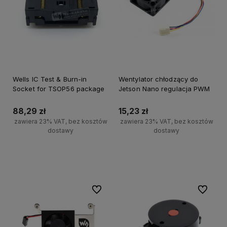
Wells IC Test & Burn-in
Wentylator chłodzący do
Socket for TSOP56 package
Jetson Nano regulacja PWM
88,29 zł
15,23 zł
zawiera 23% VAT, bez kosztów
zawiera 23% VAT, bez kosztów
dostawy
dostawy
Do koszyka
Powiadom o dostępności
Do ulubionych
Do ulubi