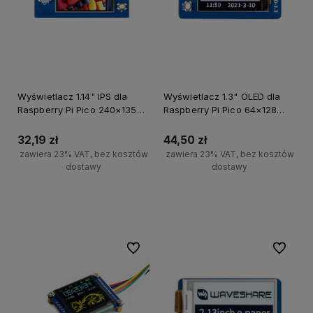
Wyświetlacz 1.14" IPS dla
Wyświetlacz 1.3" OLED dla
Raspberry Pi Pico 240×135
Raspberry Pi Pico 64×128
SPI
SPI/I2C
32,19 zł
44,50 zł
zawiera 23% VAT, bez kosztów
zawiera 23% VAT, bez kosztów
dostawy
dostawy
Powiadom o dostępności
Powiadom o dostępności
Do ulubionych
Do ulubi