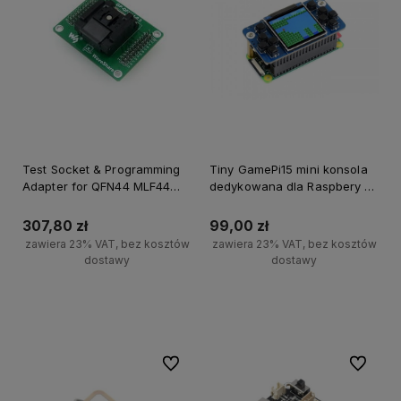
Test Socket & Programming
Tiny GamePi15 mini konsola
Adapter for QFN44 MLF44
dedykowana dla Raspbery Pi
MLP44 package
Zero
307,80 zł
99,00 zł
zawiera 23% VAT, bez kosztów
zawiera 23% VAT, bez kosztów
dostawy
dostawy
Powiadom o dostępności
Powiadom o dostępności
Do ulubionych
Do ulubi