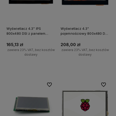
Wyświetlacz 4.3" IPS
Wyświetlacz 4.3"
800x480 DSI z panelem
pojemnościowy 800x480 DSI
dotykowym pojemnościowym
QLED dla Raspberry Pi
165,13 zł
208,00 zł
zawiera 23% VAT, bez kosztów
zawiera 23% VAT, bez kosztów
dostawy
dostawy
Powiadom o dostępności
Powiadom o dostępności
Do ulubionych
Do ulubi