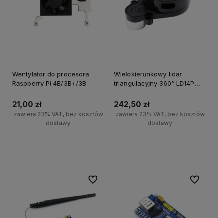
Wentylator do procesora
Wielokierunkowy lidar
Raspberry Pi 4B/3B+/3B
triangulacyjny 360° LD14P
wraz z programatorem D200
8m zasięgu programowa
21,00 zł
242,50 zł
kontrola start-stop
zawiera 23% VAT, bez kosztów
zawiera 23% VAT, bez kosztów
dostawy
dostawy
Powiadom o dostępności
Powiadom o dostępności
Do ulubionych
Do ulubi