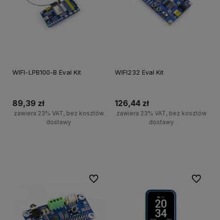
WIFI-LPB100-B Eval Kit
WIFI232 Eval Kit
89,39 zł
126,44 zł
zawiera 23% VAT, bez kosztów
zawiera 23% VAT, bez kosztów
dostawy
dostawy
Powiadom o dostępności
Powiadom o dostępności
Do ulubionych
Do ulubi