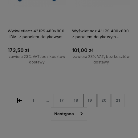
Wyświetlacz 4" IPS 480×800
Wyświetlacz 4" IPS 480×800
HDMI z panelem dotykowym
z panelem dotykowym
sterowanie równoległe 8080
173,50 zł
101,00 zł
zawiera 23% VAT, bez kosztów
zawiera 23% VAT, bez kosztów
dostawy
dostawy
Powiadom o dostępności
Powiadom o dostępności
1
...
17
18
19
20
21