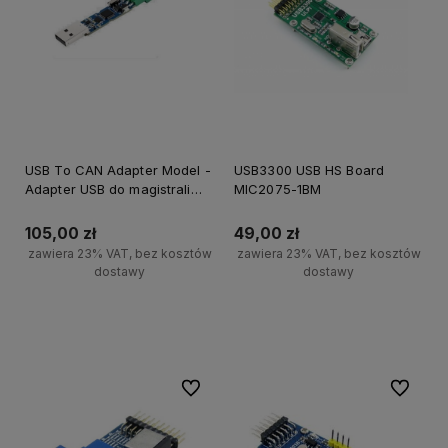
USB To CAN Adapter Model -
USB3300 USB HS Board
Adapter USB do magistrali
MIC2075-1BM
CAN bez obudowy
105,00 zł
49,00 zł
zawiera 23% VAT, bez kosztów
zawiera 23% VAT, bez kosztów
dostawy
dostawy
Powiadom o dostępności
Powiadom o dostępności
Do ulubionych
Do ulubi