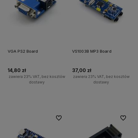
VGA PS2 Board
VS1003B MP3 Board
14,80 zł
37,00 zł
zawiera 23% VAT, bez kosztów
zawiera 23% VAT, bez kosztów
dostawy
dostawy
Powiadom o dostępności
Powiadom o dostępności
Do ulubionych
Do ulubi