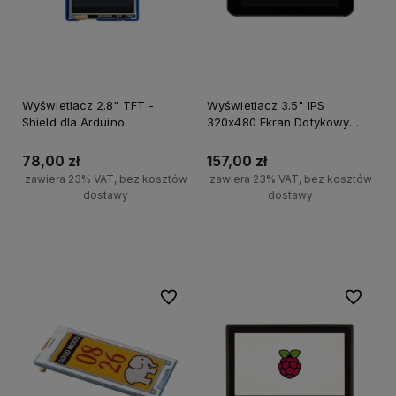
Wyświetlacz 2.8" TFT -
Wyświetlacz 3.5" IPS
Shield dla Arduino
320x480 Ekran Dotykowy
Kamera Audio ESP32-S3
78,00 zł
157,00 zł
zawiera 23% VAT, bez kosztów
zawiera 23% VAT, bez kosztów
dostawy
dostawy
Powiadom o dostępności
Powiadom o dostępności
Do ulubionych
Do ulubi