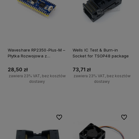
Waveshare RP2350-Plus-M –
Wells IC Test & Burn-in
Płytka Rozwojowa z
Socket for TSOP48 package
Dwurdzeniowym
Mikrokontrolerem Raspberry
28,50 zł
73,71 zł
Pi RP2350A, zgodna z
zawiera 23% VAT, bez kosztów
zawiera 23% VAT, bez kosztów
Raspberry Pi Pico 2
dostawy
dostawy
Do koszyka
Powiadom o dostępności
Do ulubionych
Do ulubi