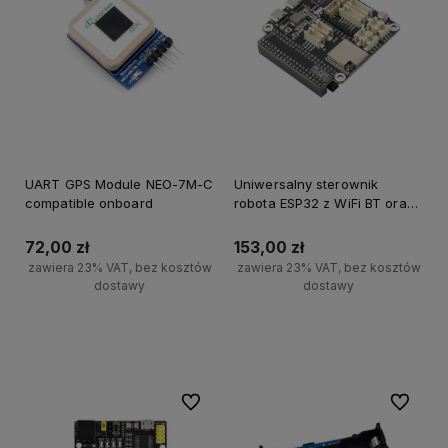
UART GPS Module NEO-7M-C
Uniwersalny sterownik
compatible onboard
robota ESP32 z WiFi BT oraz
ESP-NOW
72,00 zł
153,00 zł
zawiera 23% VAT, bez kosztów
zawiera 23% VAT, bez kosztów
dostawy
dostawy
Powiadom o dostępności
Do ulubionych
Do ulubi