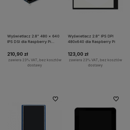
Wyświetlacz 2.8" 480 × 640
Wyświetlacz 2.8" IPS DPI
IPS DSI dla Raspberry Pi
480x640 dla Raspberry Pi
pojemnościowy dotykowy
210,90 zł
123,00 zł
zawiera 23% VAT, bez kosztów
zawiera 23% VAT, bez kosztów
dostawy
dostawy
Powiadom o dostępności
Powiadom o dostępności
Do ulubionych
Do ulubi