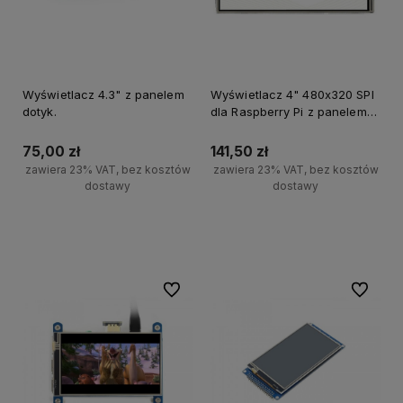
Wyświetlacz 4.3" z panelem
Wyświetlacz 4" 480x320 SPI
dotyk.
dla Raspberry Pi z panelem
dotykowym
75,00 zł
141,50 zł
zawiera 23% VAT, bez kosztów
zawiera 23% VAT, bez kosztów
dostawy
dostawy
Powiadom o dostępności
Powiadom o dostępności
Do ulubionych
Do ulubi