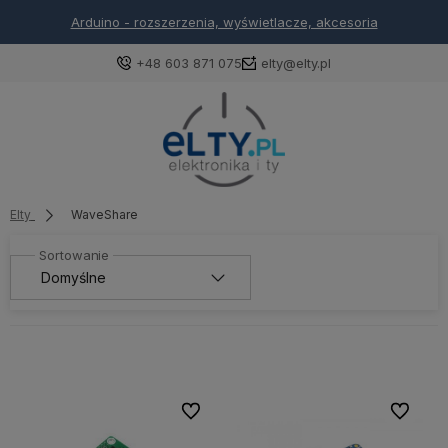
Arduino - rozszerzenia, wyświetlacze, akcesoria
+48 603 871 075
elty@elty.pl
Elty
WaveShare
Do ulubionych
Do ulubi