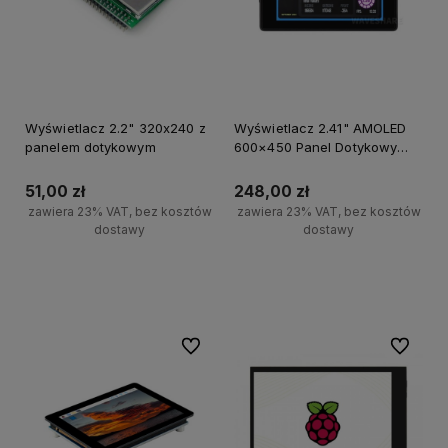
Wyświetlacz 2.2" 320x240 z
Wyświetlacz 2.41" AMOLED
panelem dotykowym
600×450 Panel Dotykowy
ESP32-S3 WiFi i BT RTC IMU
51,00 zł
248,00 zł
zawiera 23% VAT, bez kosztów
zawiera 23% VAT, bez kosztów
dostawy
dostawy
Powiadom o dostępności
Do ulubionych
Do ulubi