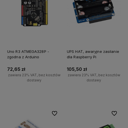
Uno R3 ATMEGA328P -
UPS HAT, awaryjne zasilanie
zgodna z Arduino
dla Raspberry Pi
72,65 zł
105,50 zł
zawiera 23% VAT, bez kosztów
zawiera 23% VAT, bez kosztów
dostawy
dostawy
Powiadom o dostępności
Powiadom o dostępności
Do ulubionych
Do ulubi