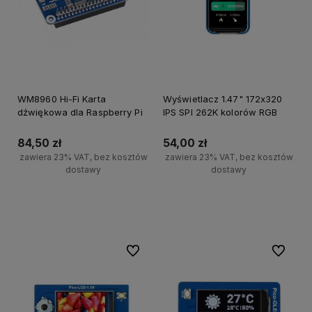
WM8960 Hi-Fi Karta
Wyświetlacz 1.47" 172x320
dźwiękowa dla Raspberry Pi
IPS SPI 262K kolorów RGB
84,50 zł
54,00 zł
zawiera 23% VAT, bez kosztów
zawiera 23% VAT, bez kosztów
dostawy
dostawy
Powiadom o dostępności
Powiadom o dostępności
Do ulubionych
Do ulubi