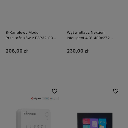
8-Kanałowy Moduł
Wyświetlacz Nextion
Przekaźników z ESP32-S3
Intelligent 4.3" 480x272
WiFi Ethernet W5500 i RS485
NX4827P043-011C
pojemnościowy panel
208,00 zł
230,00 zł
dotykowy
Do koszyka
Do koszyka
Do ulubionych
Do ulubi