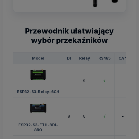
Przewodnik ułatwiający
wybór przekaźników
Model
DI
Relay
RS485
CAN
E
-
6
√
-
ESP32-S3-Relay-6CH
8
8
√
-
ESP32-S3-ETH-8DI-
8RO