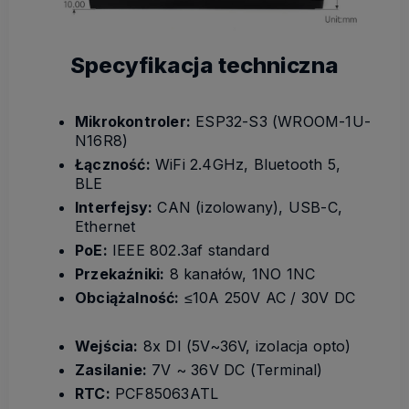
Specyfikacja techniczna
Mikrokontroler:
ESP32-S3 (WROOM-1U-
N16R8)
Łączność:
WiFi 2.4GHz, Bluetooth 5,
BLE
Interfejsy:
CAN (izolowany), USB-C,
Ethernet
PoE:
IEEE 802.3af standard
Przekaźniki:
8 kanałów, 1NO 1NC
Obciążalność:
≤10A 250V AC / 30V DC
Wejścia:
8x DI (5V~36V, izolacja opto)
Zasilanie:
7V ~ 36V DC (Terminal)
RTC:
PCF85063ATL