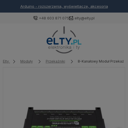
Arduino - rozszerzenia, wyświetlacze, akcesoria
+48 603 871 075
elty@elty.pl
Elty
Moduły
Przekaźniki
8-Kanałowy Moduł Przekaźnik