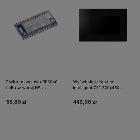
Płytka rozwojowa RP2040-
Wyświetlacz Nextion
LoRa w wersji HF z
Intelligent 7.0" 800x480
procesorem Corex M0+
NX8048P070-011C-Y
pojemnościowy panel
55,80 zł
440,00 zł
dotykowy oraz obudowa
Do koszyka
Do koszyka