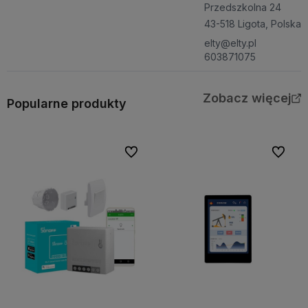
Przedszkolna 24
43-518 Ligota, Polska
elty@elty.pl
603871075
Zobacz więcej
Popularne produkty
Do ulubionych
Do ulubi