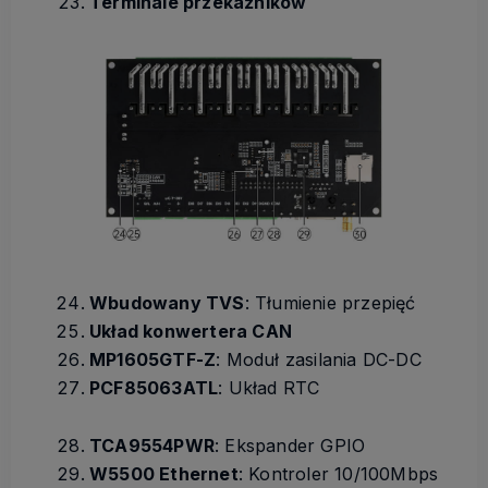
Terminale przekaźników
Wbudowany TVS
: Tłumienie przepięć
Układ konwertera CAN
MP1605GTF-Z
: Moduł zasilania DC-DC
PCF85063ATL
: Układ RTC
TCA9554PWR
: Ekspander GPIO
W5500 Ethernet
: Kontroler 10/100Mbps