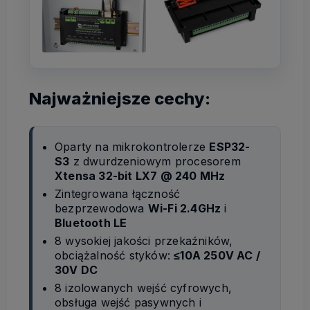
Najważniejsze cechy:
Oparty na mikrokontrolerze
ESP32-
S3
z dwurdzeniowym procesorem
Xtensa 32-bit LX7 @ 240 MHz
Zintegrowana łączność
bezprzewodowa
Wi-Fi 2.4GHz
i
Bluetooth LE
8 wysokiej jakości przekaźników,
obciążalność styków:
≤10A 250V AC /
30V DC
8 izolowanych wejść cyfrowych,
obsługa wejść pasywnych i