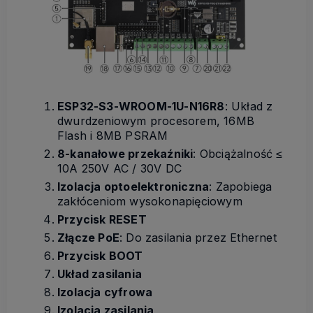
ESP32-S3-WROOM-1U-N16R8
: Układ z
dwurdzeniowym procesorem, 16MB
Flash i 8MB PSRAM
8-kanałowe przekaźniki
: Obciążalność ≤
10A 250V AC / 30V DC
Izolacja optoelektroniczna
: Zapobiega
zakłóceniom wysokonapięciowym
Przycisk RESET
Złącze PoE
: Do zasilania przez Ethernet
Przycisk BOOT
Układ zasilania
Izolacja cyfrowa
Izolacja zasilania