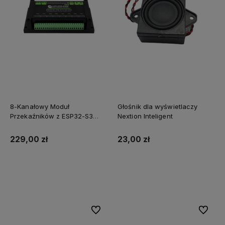
8-Kanałowy Moduł
Głośnik dla wyświetlaczy
Przekaźników z ESP32-S3
Nextion Inteligent
WiFi Ethernet W5500 i RS485
zasilanie PoE
229,00 zł
23,00 zł
Do koszyka
Do koszyka
Do ulubionych
Do ulubi