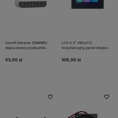
Sonoff Extreme ZBMINIR2
LCD 4.3" 480x272
dopuszkowy przekaźnik
rezystancyjny panel dotykowy
ZigBee 3.0 (wymagane L+N),
obudowa DWIN HMI
router Zigbee
53,00 zł
108,00 zł
Do koszyka
Do koszyka
Do ulubionych
Do ulubi