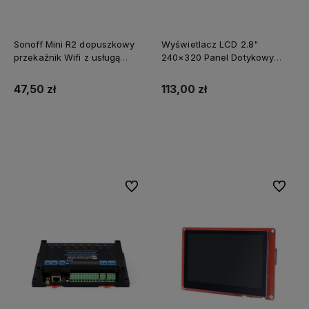
Sonoff Mini R2 dopuszkowy
Wyświetlacz LCD 2.8"
przekaźnik Wifi z usługą
240×320 Panel Dotykowy
zmiany oprogramowania na
ESP32-S3 WiFi i BT RTC IMU
SUPLA
47,50 zł
113,00 zł
Powiadom o dostępności
Powiadom o dostępności
Do ulubionych
Do ulubi